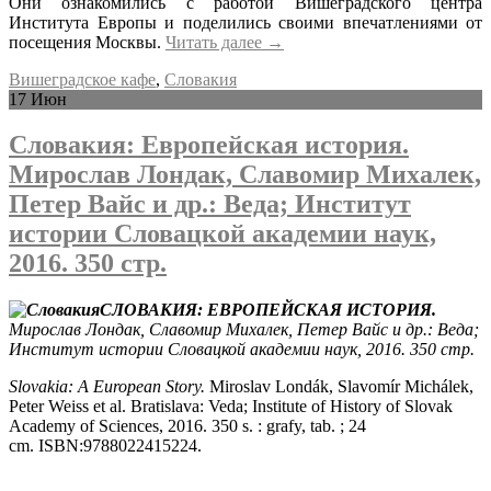
Они ознакомились с работой Вишеградского центра
Института Европы и поделились своими впечатлениями от
посещения Москвы.
Читать далее
→
Вишеградское кафе
,
Словакия
17
Июн
Словакия: Европейская история.
Мирослав Лондак, Славомир Михалек,
Петер Вайс и др.: Веда; Институт
истории Словацкой академии наук,
2016. 350 стр.
СЛОВАКИЯ: ЕВРОПЕЙСКАЯ ИСТОРИЯ.
Мирослав Лондак, Славомир Михалек, Петер Вайс и др.: Веда;
Институт истории Словацкой академии наук, 2016. 350 стр.
Slovakia: A European Story.
Miroslav Londák, Slavomír Michálek,
Peter Weiss et al. Bratislava: Veda; Institute of History of Slovak
Academy of Sciences, 2016. 350 s. : grafy, tab. ; 24
cm. ISBN:9788022415224.