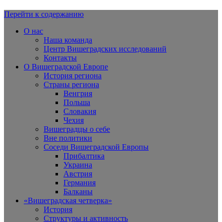
Перейти к содержанию
Вишеградская Европа
О нас
Наша команда
Центр Вишеградских исследований
Контакты
О Вишеградской Европе
История региона
Страны региона
Венгрия
Польша
Словакия
Чехия
Вишеградцы о себе
Вне политики
Соседи Вишеградской Европы
Прибалтика
Украина
Австрия
Германия
Балканы
«Вишеградская четверка»
История
Структуры и активность