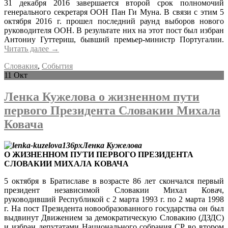
31 декабря 2016 завершается второй срок полномочий
генерального секретаря ООН Пан Ги Муна. В связи с этим 5
октября 2016 г. прошел последний раунд выборов нового
руководителя ООН. В результате них на этот пост был избран
Антониу Гуттериш, бывший премьер-министр Португалии.
Читать далее
→
Словакия
,
События
11
Окт
Ленка Кужелова о жизненном пути
первого Президента Словакии Михала
Ковача
Ленка Кужелова
О ЖИЗНЕННОМ ПУТИ ПЕРВОГО ПРЕЗИДЕНТА
СЛОВАКИИ МИХАЛА КОВАЧА
5 октября в Братиславе в возрасте 86 лет скончался первый
президент независимой Словакии Михал Ковач,
руководивший Республикой с 2 марта 1993 г. по 2 марта 1998
г. На пост Президента новообразованного государства он был
выдвинут Движением за демократическую Словакию (ДЗДС)
и избран депутатами Национального собрания СР во втором