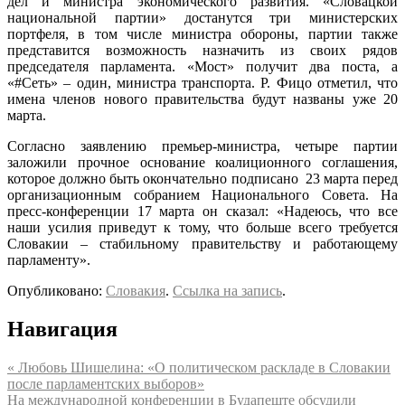
дел и министра экономического развития. «Словацкой
национальной партии» достанутся три министерских
портфеля, в том числе министра обороны, партии также
представится возможность назначить из своих рядов
председателя парламента. «Мост» получит два поста, а
«#Сеть» – один, министра транспорта. Р. Фицо отметил, что
имена членов нового правительства будут названы уже 20
марта.
Согласно заявлению премьер-министра, четыре партии
заложили прочное основание коалиционного соглашения,
которое должно быть окончательно подписано 23 марта перед
организационным собранием Национального Совета. На
пресс-конференции 17 марта он сказал: «Надеюсь, что все
наши усилия приведут к тому, что больше всего требуется
Словакии – стабильному правительству и работающему
парламенту».
Опубликовано:
Словакия
.
Ссылка на запись
.
Навигация
«
Любовь Шишелина: «О политическом раскладе в Словакии
после парламентских выборов»
На международной конференции в Будапеште обсудили