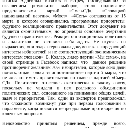
Итогом 9-дневных визитов и встреч, последовавших за
оглашением результатов выборов, стало подписание
представителями партий «Смер-СД», «Словацкой
национальной партии», «Мост», «#Сеть» соглашения от 15
марта, в котором оговаривались программные приоритеты
будущего коалиционного правительства. Этот документ не
является окончательным, но определил основные очертания
будущего правительства. Реакция оппозиционных политиков
и аналитиков не заставила себя ждать. Не скупясь на
выражения, они охарактеризовали документ как «предающий
интересы избирателей и не соответствующий экономическим
интересам словаков». Б. Коллар, лидер партии «Мы семья», на
своей странице в Facebook написал, что данное решение
противоречит желаниям 70% избирателей, которые ясно дали
понять, отдав голоса за оппозиционные партии 5 марта, что
не желают иметь правительство во главе с партией «Смер-
СД». Политологи отнеслись скептически к такому союзу,
поскольку не увидели в нем реального объединения
политических сил, основанного на понимании общих целей,
задач и приоритетов. Так, один из экспертов предположил,
что сложности возникнут уже при первом голосовании в
парламенте, когда появятся непреодолимые противоречия по
ключевым вопросам.
Недовольство принятым решением, прежде всего,