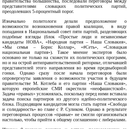
правительства большинства, последовали переговоры между
представителями словацких политических партий,
преодолевших 5-процентный порог.
Изначально политологи делали предположение о
возможности возникновения правой коалиции, в виду
попадания в Национальный совет пяти партий, разделяющих
подобные взгляды (блок «Простые люди и независимые
кандидаты НОВА», «Народная партия – Наша Словакия»,
«Мы семья – Борис Коллар», «#Сеть», «Словацкая
национальная партия»). Такое мнение экспертов было
основано не только на схожести их политических программ,
но и на острой антиправительственной риторике, отличавшей
представителей этого направления во время предвыборной
гонки. Однако сразу после начала переговоров были
опровергнуты заявления о возможности участия в будущем
правительстве М. Котлеба и его партии «Наша Словакия»,
которую европейские СМИ окрестили «неофашистской».
Задача «правых» усложнялась, поскольку перед ними вставала
задача поиска партнеров из другого идейно-политического
блока. Подходящим кандидатом могла стать партия «Свобода
и солидарность» во главе с Р. Суликом. Однако в результате
переговорных процессов «правые» не смогли организоваться
настолько, чтобы прийти к общему соглашению с либералами.