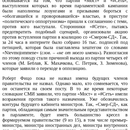
основывается на том, что партии «Мост» и «#Сеть»,
выступления которых во время парламентской кампании
были наполнены лозунгами и призывами бороться с
«оболгавшейся и проворовавшейся» властью, в приступе
«политического оппортунизма» пришли к соглашению с теми,
против кого выступали. Сторонники «#Сети», пытаясь
предотвратить подобный сценарий, организовали акцию
против вступления партии в коалицию со «Смером-СД». Так,
за 24 часа в интернете было собрано 16 тыс. подписей под
петицией, которая была озаглавлена хештегом со словами
«Nievmojommene» (
слов. – «не от моего имени»
). Разногласия
по этому поводу стали причиной выхода из партии четырех её
членов (М. Беблав, К. Махачкова, С. Петрик, З. Зименова),
которые заявили о переходе в оппозицию.
Роберт Фицо пока не назвал имена будущих членов
правительства не назвал. Однако мало, кто сомневается, что
он останется на своем посту. В то же время некоторые
словацкие СМИ заявили, что партии «Мост» и «#Сеть» имели
возражения против такого назначения. Уже обозначились
контуры будущего кабинета министров. Так, «Смер-СД», как
партия, обладающая самым значительным представительством
в парламенте, будет иметь большинство кресел в
формируемом правительстве (9 из 15), в том числе премьер-
министра, министра иностранных дел, министра внутренних