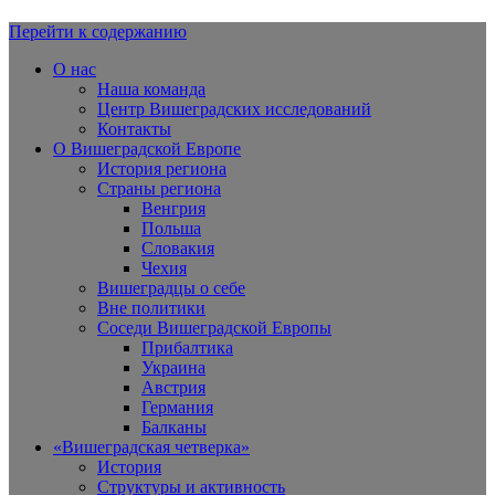
Перейти к содержанию
Вишеградская Европа
О нас
Наша команда
Центр Вишеградских исследований
Контакты
О Вишеградской Европе
История региона
Страны региона
Венгрия
Польша
Словакия
Чехия
Вишеградцы о себе
Вне политики
Соседи Вишеградской Европы
Прибалтика
Украина
Австрия
Германия
Балканы
«Вишеградская четверка»
История
Структуры и активность