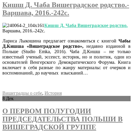
Кишш Д. Чаба Вишеградское родство.-
Варшава, 2016.-242с.
Кишш Д. Чаба Вишеградское родство.
Варшава, 2016.-242с.
Лариса Лыкошина предлагает ознакомиться с книгой
Чабы
Д.Кишша «Вишеградское родство»,
недавно изданной в
Польше (Studio Emka, 2016). Чаба Д.Кишш – не только
известный ученый, эссеист, историк, но и политик, один из
основателей Венгерского Демократического Форума. Книга
включает в себя разные по жанру материалы: от очерков и
воспоминаний, до научных изысканий…
Вишеградцы о себе
,
История
8
Дек
О ПЕРВОМ ПОЛУГОДИИ
ПРЕДСЕДАТЕЛЬСТВА ПОЛЬШИ В
ВИШЕГРАДСКОЙ ГРУППЕ