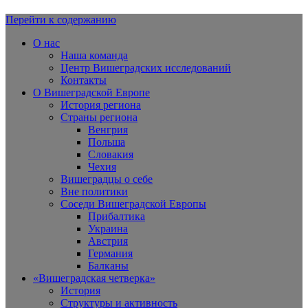
Перейти к содержанию
Вишеградская Европа
О нас
Наша команда
Центр Вишеградских исследований
Контакты
О Вишеградской Европе
История региона
Страны региона
Венгрия
Польша
Словакия
Чехия
Вишеградцы о себе
Вне политики
Соседи Вишеградской Европы
Прибалтика
Украина
Австрия
Германия
Балканы
«Вишеградская четверка»
История
Структуры и активность