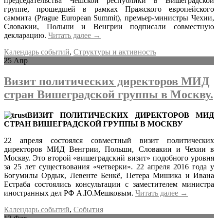
председательства Чешской республики в Вишеградской
группе, прошедшей в рамках Пражского европейского
саммита (Prague European Summit), премьер-министры Чехии,
Словакии, Польши и Венгрии подписали совместную
декларацию.
Читать далее
→
Календарь событий
,
Структуры и активность
25
Апр
Визит политических директоров МИД
стран Вишеградской группы в Москву.
ВИЗИТ ПОЛИТИЧЕСКИХ ДИРЕКТОРОВ МИД
СТРАН ВИШЕГРАДСКОЙ ГРУППЫ В МОСКВУ
22 апреля состоялся совместный визит политических
директоров МИД Венгрии, Польши, Словакии и Чехии в
Москву. Это второй «вишеградский визит» подобного уровня
за 25 лет существования «четверки». 22 апреля 2016 года у
Богумилы Ордык, Левенте Бенкё, Петера Мишика и Ивана
Естраба состоялись консультации с заместителем министра
иностранных дел РФ А.Ю.Мешковым.
Читать далее
→
Календарь событий
,
События