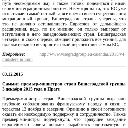
путь необходимым им), а также готовы поделиться с ними
своим интеграционным опытом. Несмотря на то, что ЕС уже
испытывает самый острый за все время своего существования
миграционный кризис, Вишеградские страны уверены, что
это не должно останавливать Евросоюз от дальнейшего
расширения, ведь, по их мнению, он только выиграет от
вступления в него западнобалканских стран. Вишеградская
четверка, в свою очередь, обещает приложить все усилия, для
положительного восприятия такой перспективы самим ЕС.
Подробнее:
http://www.visegradgroup.eu/calendar/2015/v4-
ministers-in-joint
03.12.2015
Саммит премьер-министров стран Вишеградской группы
3 декабря 2015 года в Праге
Премьер-министры стран Вишеградской группы выразили
глубокие соболезнования французскому народу в связи с
терактом 13 ноября и заверили Францию в своей готовности
оказать ей необходимую поддержку и сотрудничество. Также
премьер-министры подчеркнули, что грядущее заседание
европейского совета должно выработать однозначную и