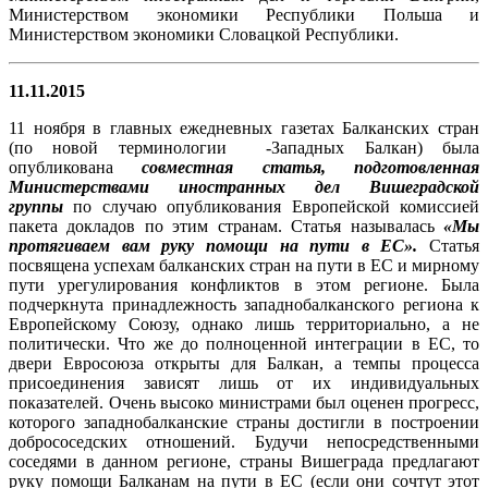
Министерством экономики Республики Польша и
Министерством экономики Словацкой Республики.
11.11.2015
11 ноября в главных ежедневных газетах Балканских стран
(по новой терминологии -Западных Балкан) была
опубликована
совместная статья, подготовленная
Министерствами иностранных дел Вишеградской
группы
по случаю опубликования Европейской комиссией
пакета докладов по этим странам. Статья называлась
«Мы
протягиваем вам руку помощи на пути в ЕС».
Статья
посвящена успехам балканских стран на пути в ЕС и мирному
пути урегулирования конфликтов в этом регионе. Была
подчеркнута принадлежность западнобалканского региона к
Европейскому Союзу, однако лишь территориально, а не
политически. Что же до полноценной интеграции в ЕС, то
двери Евросоюза открыты для Балкан, а темпы процесса
присоединения зависят лишь от их индивидуальных
показателей. Очень высоко министрами был оценен прогресс,
которого западнобалканские страны достигли в построении
добрососедских отношений. Будучи непосредственными
соседями в данном регионе, страны Вишеграда предлагают
руку помощи Балканам на пути в ЕС (если они сочтут этот