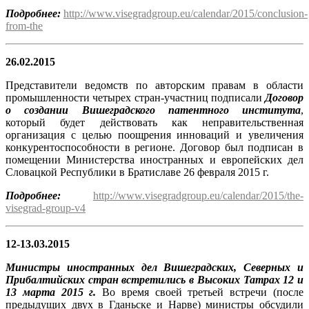
Подробнее:
http://www.visegradgroup.eu/calendar/2015/conclusion-
from-the
26.02.2015
Представители ведомств по авторским правам в области
промышленности четырех стран-участниц подписали
Договор
о создании Вишеградского патентного института
,
который будет действовать как неправительственная
организация с целью поощрения инноваций и увеличения
конкурентоспособности в регионе. Договор был подписан в
помещении Министерства иностранных и европейских дел
Словацкой Республики в Братиславе 26 февраля 2015 г.
Подробнее:
http://www.visegradgroup.eu/calendar/2015/the-
visegrad-group-v4
12-13.03.2015
Министры иностранных дел Вишеградских, Северных и
Прибалтийских стран встретились в Высоких Татрах 12 и
13 марта 2015 г.
Во время своей третьей встречи (после
предыдущих двух в Гданьске и Нарве) министры обсудили