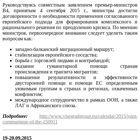
Руководствуясь совместным заявлением премьер-министров
В4, принятым 4 сентября 2015 г., министры достигли
договоренности о необходимости применения согласованного
европейского подхода для формирования комплексного и
рационального решения по преодолению кризиса. По мнению
министров, первоочередное внимание следует уделить таким
вопросам как:
западно-балканский миграционный маршрут;
стабилизация европейского соседства;
борьба с торговлей людьми и контрабандой;
оказание гуманитарной помощи странам
происхождения и транзита мигрантов;
повышение результативности и эффективности
двусторонней помощи и помощи ЕС определенным
уязвимым группам в странах и регионах, охваченных
конфликтом;
международное сотрудничество в рамках ООН, а также
ЛАГ и Африканского союза.
Подробнее:
http://www.visegradgroup.eu/calendar/2015/joint-
communique-of-the-150911
19-20.09.2015