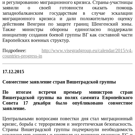
и регулированию миграционного кризиса. Страны-участницы
заявили о своей готовности оказать помощь
западнобалканским государствам в случае эскалации
миграционного кризиса и дали положительную оценку
действиям Венгрии по защите границ Шенгенский зоны.
Также министры обороны единогласно поддержали
инициативу создания боевой группы ВГ как составной части
Европейских военных структур.
Подробнее:
http://www.visegradgroup.eu/calendar/2015/v4-
countries-progress-in
17.12.2015
Совместное заявление стран Вишеградской группы
По итогам встречи премьер министров стран
Вишеградской группы на полях саммита Европейского
Совета 17 декабря было опубликовано совместное
заявление.
Центральными вопросами повестки дня стал миграционный
кризис, борьба с терроризмом и энергетическая безопасность.
Страны Вишеградской группы подчеркнули необходимость
усиления мер защиты и контроля на внешних границах ЕС и