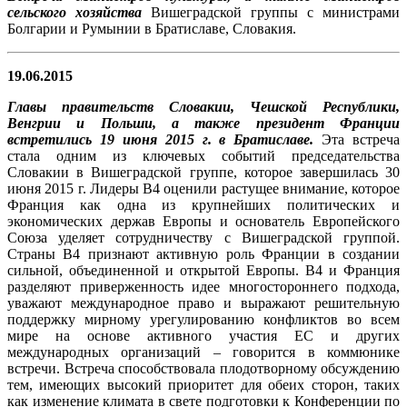
сельского хозяйства
Вишеградской группы с министрами
Болгарии и Румынии в Братиславе, Словакия.
19.06.2015
Главы правительств Словакии, Чешской Республики,
Венгрии и Польши, а также президент Франции
встретились 19 июня 2015 г. в Братиславе.
Эта встреча
стала одним из ключевых событий председательства
Словакии в Вишеградской группе, которое завершилась 30
июня 2015 г. Лидеры В4 оценили растущее внимание, которое
Франция как одна из крупнейших политических и
экономических держав Европы и основатель Европейского
Союза уделяет сотрудничеству с Вишеградской группой.
Страны В4 признают активную роль Франции в создании
сильной, объединенной и открытой Европы. В4 и Франция
разделяют приверженность идее многостороннего подхода,
уважают международное право и выражают решительную
поддержку мирному урегулированию конфликтов во всем
мире на основе активного участия ЕС и других
международных организаций – говорится в коммюнике
встречи. Встреча способствовала плодотворному обсуждению
тем, имеющих высокий приоритет для обеих сторон, таких
как изменение климата в свете подготовки к Конференции по