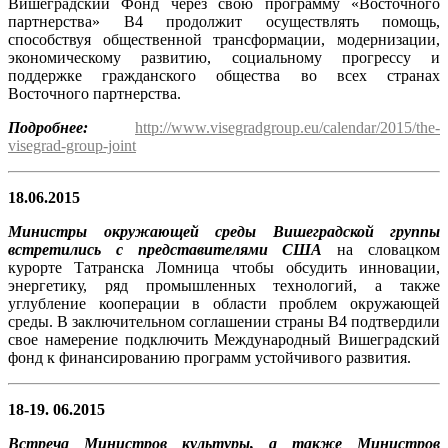
Вишеградский Фонд через свою программу «Восточного
партнерства» В4 продолжит осуществлять помощь,
способствуя общественной трансформации, модернизации,
экономическому развитию, социальному прогрессу и
поддержке гражданского общества во всех странах
Восточного партнерства.
Подробнее:
http://www.visegradgroup.eu/calendar/2015/the-
visegrad-group-joint
18.06.2015
Министры окружающей среды Вишеградской группы
встретились с представителями США
на словацком
курорте Татранска Ломница чтобы обсудить инновации,
энергетику, ряд промышленных технологий, а также
углубление кооперации в области проблем окружающей
среды. В заключительном соглашении страны В4 подтвердили
свое намерение подключить Международный Вишеградский
фонд к финансированию программ устойчивого развития.
18-19. 06.2015
Встреча Министров культуры, а также Министров