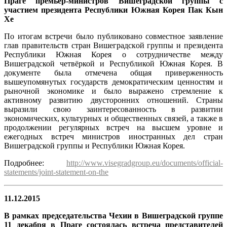
Праге премьер-министров Вишеградской группы с
участием президента Республики Южная Корея Пак Кын
Хе
По итогам встречи было публиковано совместное заявление
глав правительств стран Вишеградской группы и президента
Республики Южная Корея о сотрудничестве между
Вишеградской четвёркой и Республикой Южная Корея. В
документе была отмечена общая приверженность
вышеупомянутых государств демократическим ценностям и
рыночной экономике и было выражено стремление к
активному развитию двусторонних отношений. Страны
выразили свою заинтересованность в развитии
экономических, культурных и общественных связей, а также в
продолжении регулярных встреч на высшем уровне и
ежегодных встреч министров иностранных дел стран
Вишеградской группы и Республики Южная Корея.
Подробнее:
http://www.visegradgroup.eu/documents/official-
statements/joint-statement-on-the
11.12.2015
В рамках председательства Чехии в Вишеградской группе
11 декабря в Праге состоялась встреча представителей