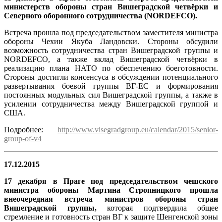
министерств обороны стран Вишеградской четвёрки и
Северного оборонного сотрудничества (
NORDEFCO
).
Встреча прошла под председательством заместителя министра
обороны Чехии Якуба Ландовски. Стороны обсудили
возможность сотрудничества стран Вишеградской группы и
NORDEFCO, а также вклад Вишеградской четвёрки в
реализацию плана НАТО по обеспечению боеготовности.
Стороны достигли консенсуса в обсуждении потенциального
развертывания боевой группы ВГ-ЕС и формирования
постоянных модульных сил Вишеградской группы, а также в
усилении сотрудничества между Вишеградской группой и
США.
Подробнее:
http://www.visegradgroup.eu/calendar/2015/senior-
group-of-v4
17.12.2015
17 декабря в Праге под председательством чешского
министра обороны Мартина Стропницкого прошла
внеочередная встреча министров обороны стран
Вишеградской группы,
которая подтвердила общее
стремление и готовность стран ВГ к защите Шенгенской зоны