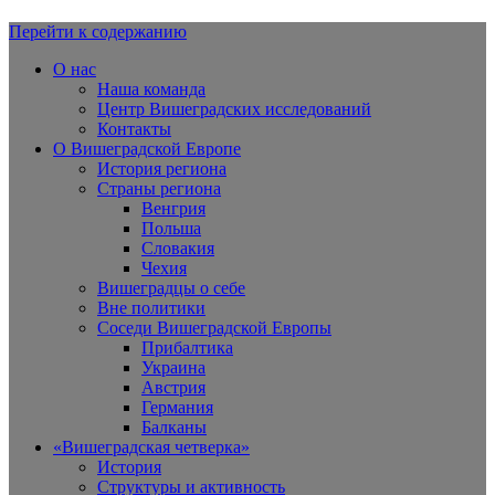
Перейти к содержанию
Вишеградская Европа
О нас
Наша команда
Центр Вишеградских исследований
Контакты
О Вишеградской Европе
История региона
Страны региона
Венгрия
Польша
Словакия
Чехия
Вишеградцы о себе
Вне политики
Соседи Вишеградской Европы
Прибалтика
Украина
Австрия
Германия
Балканы
«Вишеградская четверка»
История
Структуры и активность