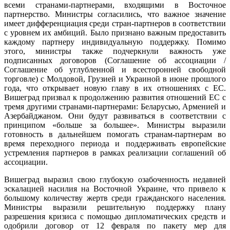
всеми странами-партнерами, входящими в Восточное
партнерство. Министры согласились, что важное значение
имеет дифференциация среди стран-партнеров в соответствии
с уровнем их амбиций. Было признано важным предоставить
каждому партнеру индивидуальную поддержку. Помимо
этого, министры также подчеркнули важность уже
подписанных договоров (Соглашение об ассоциации /
Соглашение об углубленной и всесторонней свободной
торговле) с Молдовой, Грузией и Украиной в июне прошлого
года, что открывает новую главу в их отношениях с ЕС.
Вишеград призвал к продолжению развития отношений ЕС с
тремя другими странами-партнерами: Беларусью, Арменией и
Азербайджаном. Они будут развиваться в соответствии с
принципом «больше за большее». Министры выразили
готовность в дальнейшем помогать странам-партнерам во
время переходного периода и поддерживать европейские
устремления партнеров в рамках реализации соглашений об
ассоциации.
Вишеград выразил свою глубокую озабоченность недавней
эскалацией насилия на Восточной Украине, что привело к
большому количеству жертв среди гражданского населения.
Министры выразили решительную поддержку плану
разрешения кризиса с помощью дипломатических средств и
одобрили договор от 12 февраля по пакету мер для