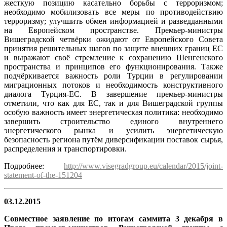
жесткую позицию касательно борьбы с терроризмом;
необходимо мобилизовать все меры по противодействию
терроризму; улучшить обмен информацией и разведданными
на Европейском пространстве. Премьер-министры
Вишеградской четвёрки ожидают от Европейского Совета
принятия решительных шагов по защите внешних границ ЕС
и выражают своё стремление к сохранению Шенгенского
пространства и принципов его функционирования. Также
подчёркивается важность роли Турции в регулировании
миграционных потоков и необходимость конструктивного
диалога Турция-ЕС. В завершение премьер-министры
отметили, что как для ЕС, так и для Вишеградской группы
особую важность имеет энергетическая политика: необходимо
завершить строительство единого внутреннего
энергетического рынка и усилить энергетическую
безопасность региона путём диверсификации поставок сырья,
распределения и транспортировки.
Подробнее:
http://www.visegradgroup.eu/calendar/2015/joint-
statement-of-the-151204
03.12.2015
Совместное заявление по итогам саммита 3 декабря в