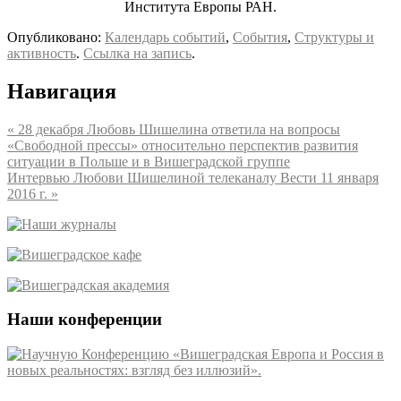
Института Европы РАН.
Опубликовано:
Календарь событий
,
События
,
Структуры и
активность
.
Ссылка на запись
.
Навигация
«
28 декабря Любовь Шишелина ответила на вопросы
«Свободной прессы» относительно перспектив развития
ситуации в Польше и в Вишеградской группе
Интервью Любови Шишелиной телеканалу Вести 11 января
2016 г.
»
Наши конференции