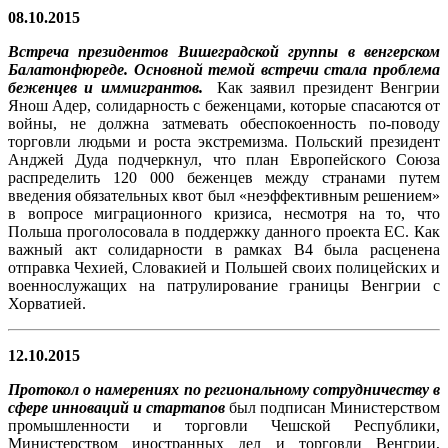
08.10.2015
Встреча президентов Вишеградской группы в венгерском
Балатонфюреде. Основной темой встречи стала проблема
беженцев и иммигрантов.
Как заявил президент Венгрии
Янош Адер, солидарность с беженцами, которые спасаются от
войны, не должна затмевать обеспокоенность по-поводу
торговли людьми и роста экстремизма. Польский президент
Анджей Дуда подчеркнул, что план Европейского Союза
распределить 120 000 беженцев между странами путем
введения обязательных квот был «неэффективным решением»
в вопросе миграционного кризиса, несмотря на то, что
Польша проголосовала в поддержку данного проекта ЕС. Как
важный акт солидарности в рамках В4 была расценена
отправка Чехией, Словакией и Польшей своих полицейских и
военнослужащих на патрулирование границы Венгрии с
Хорватией.
12.10.2015
Протокол о намерениях по региональному сотрудничеству в
сфере инноваций и стартапов
был подписан Министерством
промышленности и торговли Чешской Республики,
Министерством иностранных дел и торговли Венгрии,