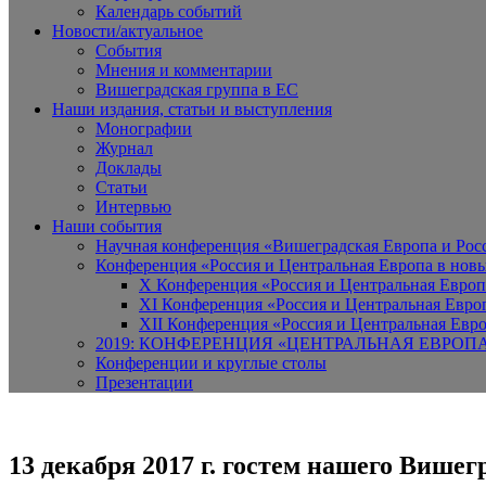
Календарь событий
Новости/актуальное
События
Мнения и комментарии
Вишеградская группа в ЕС
Наши издания, статьи и выступления
Монографии
Журнал
Доклады
Статьи
Интервью
Наши события
Научная конференция «Вишеградская Европа и Росси
Конференция «Россия и Центральная Европа в новы
X Конференция «Россия и Центральная Европ
XI Конференция «Россия и Центральная Евро
XII Конференция «Россия и Центральная Евро
2019: КОНФЕРЕНЦИЯ «ЦЕНТРАЛЬНАЯ ЕВРОП
Конференции и круглые столы
Презентации
13 декабря 2017 г. гостем нашего Више