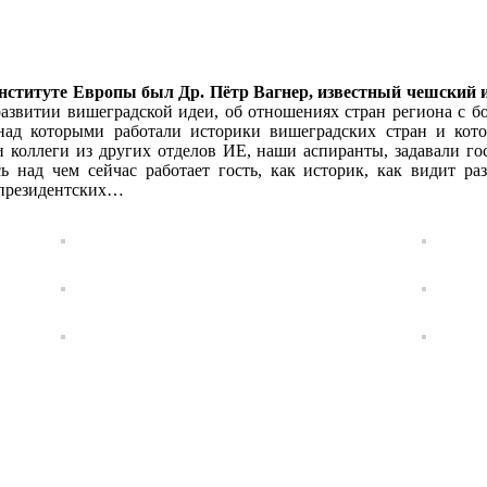
 Институте Европы был Др. Пётр Вагнер, известный чешский 
 развитии вишеградской идеи, об отношениях стран региона с 
 над которыми работали историки вишеградских стран и кот
 коллеги из других отделов ИЕ, наши аспиранты, задавали го
сь над чем сейчас работает гость, как историк, как видит р
 президентских…