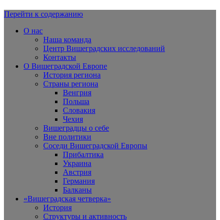
Перейти к содержанию
Вишеградская Европа
О нас
Наша команда
Центр Вишеградских исследований
Контакты
О Вишеградской Европе
История региона
Страны региона
Венгрия
Польша
Словакия
Чехия
Вишеградцы о себе
Вне политики
Соседи Вишеградской Европы
Прибалтика
Украина
Австрия
Германия
Балканы
«Вишеградская четверка»
История
Структуры и активность