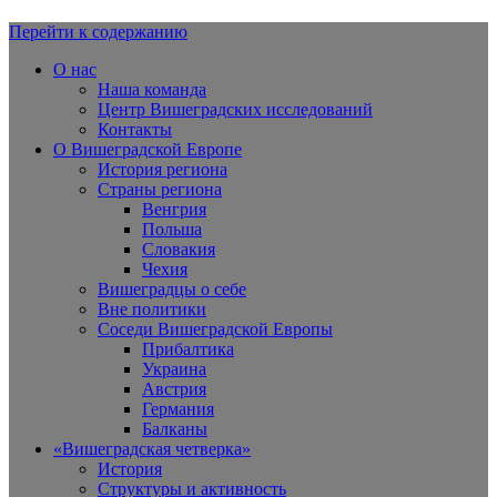
Перейти к содержанию
Вишеградская Европа
О нас
Наша команда
Центр Вишеградских исследований
Контакты
О Вишеградской Европе
История региона
Страны региона
Венгрия
Польша
Словакия
Чехия
Вишеградцы о себе
Вне политики
Соседи Вишеградской Европы
Прибалтика
Украина
Австрия
Германия
Балканы
«Вишеградская четверка»
История
Структуры и активность