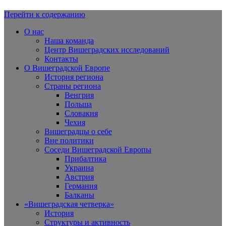
Перейти к содержанию
Вишеградская Европа
О нас
Наша команда
Центр Вишеградских исследований
Контакты
О Вишеградской Европе
История региона
Страны региона
Венгрия
Польша
Словакия
Чехия
Вишеградцы о себе
Вне политики
Соседи Вишеградской Европы
Прибалтика
Украина
Австрия
Германия
Балканы
«Вишеградская четверка»
История
Структуры и активность