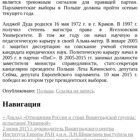
является тревожным сигналом для правящей партии.
Парламентские выборы в Польше должны пройти осенью
текущего года.
Анджей Дуда родился 16 мая 1972 г. в г. Краков. В 1997 г.
получил степень магистра права в Ягеллонском
Университете. В том же году он начал научную и
педагогическую карьеру в своей Альма-матер. В январе 2005
г. защитил диссертацию на соискание ученой степени
кандидата юридических наук. Политическую карьеру начал в
2005 г. в партии «ПиС». В 2005-2015 гг. занимал должности
заместителя министра справедливости, статс-секретаря
канцелярии президента Польши Леха Качинского, депутата
Сейма, депутата Европейского парламента. 10 мая 2015 г.
победил во втором туре президентских выборов.
Опубликовано:
Польша
.
Ссылка на запись
.
Навигация
«
Доклад «Отношения России и стран Вишеградской группы:
испытание Украиной»
2 июня 2015 г. руководитель Вишеградского центра
Института Европы РАН д.и.н. Л.Н.Шишелина выступила на
круглом столе «Украина между войной и миром»
»