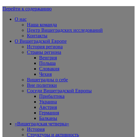
Перейти к содержанию
Вишеградская Европа
О нас
Наша команда
Центр Вишеградских исследований
Контакты
О Вишеградской Европе
История региона
Страны региона
Венгрия
Польша
Словакия
Чехия
Вишеградцы о себе
Вне политики
Соседи Вишеградской Европы
Прибалтика
Украина
Австрия
Германия
Балканы
«Вишеградская четверка»
История
Структуры и активность