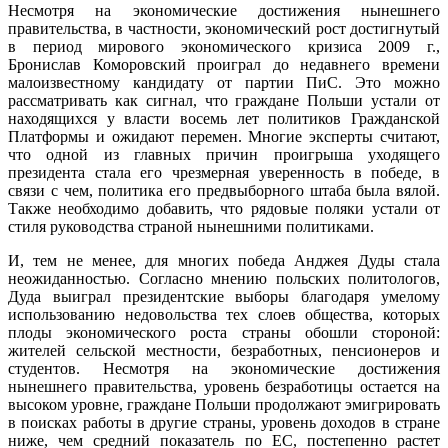
Несмотря на экономические достижения нынешнего
правительства, в частности, экономический рост достигнутый
в период мирового экономического кризиса 2009 г.,
Бронислав Коморовский проиграл до недавнего времени
малоизвестному кандидату от партии ПиС. Это можно
рассматривать как сигнал, что граждане Польши устали от
находящихся у власти восемь лет политиков Гражданской
Платформы и ожидают перемен. Многие эксперты считают,
что одной из главных причин проигрыша уходящего
президента стала его чрезмерная уверенность в победе, в
связи с чем, политика его предвыборного штаба была вялой.
Также необходимо добавить, что рядовые поляки устали от
стиля руководства страной нынешними политиками.
И, тем не менее, для многих победа Анджея Дуды стала
неожиданностью. Согласно мнению польских политологов,
Дуда выиграл президентские выборы благодаря умелому
использованию недовольства тех слоев общества, которых
плоды экономического роста страны обошли стороной:
жителей сельской местности, безработных, пенсионеров и
студентов. Несмотря на экономические достижения
нынешнего правительства, уровень безработицы остается на
высоком уровне, граждане Польши продолжают эмигрировать
в поисках работы в другие страны, уровень доходов в стране
ниже, чем средний показатель по ЕС, постепенно растет