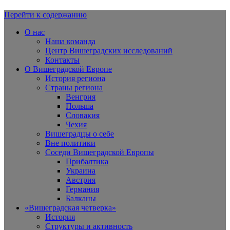
Перейти к содержанию
Вишеградская Европа
О нас
Наша команда
Центр Вишеградских исследований
Контакты
О Вишеградской Европе
История региона
Страны региона
Венгрия
Польша
Словакия
Чехия
Вишеградцы о себе
Вне политики
Соседи Вишеградской Европы
Прибалтика
Украина
Австрия
Германия
Балканы
«Вишеградская четверка»
История
Структуры и активность