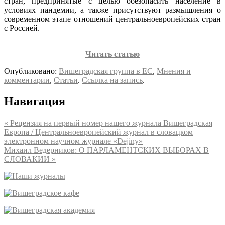
стран, предпринятые с целью обезопасить население в
условиях пандемии, а также присутствуют размышления о
современном этапе отношений центральноевропейских стран
с Россией.
Читать статью
Опубликовано:
Вишеградская группа в ЕС
,
Мнения и
комментарии
,
Статьи
.
Ссылка на запись
.
Навигация
«
Рецензия на первый номер нашего журнала Вишеградская
Европа / Центральноевропейский журнал в словацком
электронном научном журнале «Dejiny»
Михаил Ведерников: О ПАРЛАМЕНТСКИХ ВЫБОРАХ В
СЛОВАКИИ
»