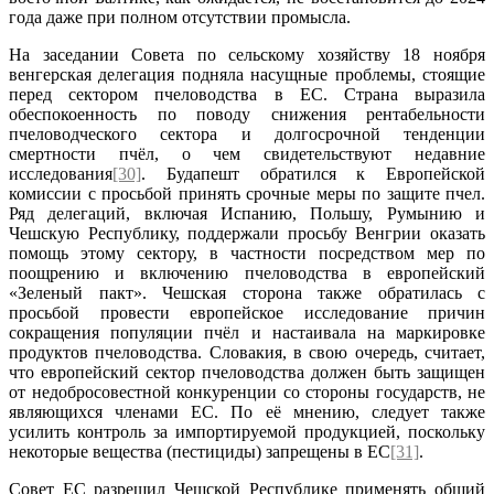
года даже при полном отсутствии промысла.
На заседании Совета по сельскому хозяйству 18 ноября
венгерская делегация подняла насущные проблемы, стоящие
перед сектором пчеловодства в ЕС. Страна выразила
обеспокоенность по поводу снижения рентабельности
пчеловодческого сектора и долгосрочной тенденции
смертности пчёл, о чем свидетельствуют недавние
исследования
[30]
. Будапешт обратился к Европейской
комиссии с просьбой принять срочные меры по защите пчел.
Ряд делегаций, включая Испанию, Польшу, Румынию и
Чешскую Республику, поддержали просьбу Венгрии оказать
помощь этому сектору, в частности посредством мер по
поощрению и включению пчеловодства в европейский
«Зеленый пакт». Чешская сторона также обратилась с
просьбой провести европейское исследование причин
сокращения популяции пчёл и настаивала на маркировке
продуктов пчеловодства. Словакия, в свою очередь, считает,
что европейский сектор пчеловодства должен быть защищен
от недобросовестной конкуренции со стороны государств, не
являющихся членами ЕС. По её мнению, следует также
усилить контроль за импортируемой продукцией, поскольку
некоторые вещества (пестициды) запрещены в ЕС
[31]
.
Совет ЕС разрешил Чешской Республике применять общий