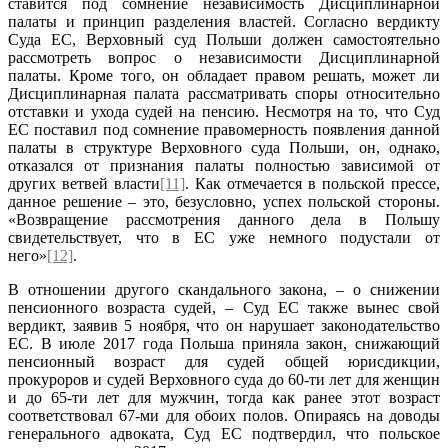
ставится под сомнение независимость Дисциплинарной
палаты и принцип разделения властей. Согласно вердикту
Суда ЕС, Верховный суд Польши должен самостоятельно
рассмотреть вопрос о независимости Дисциплинарной
палаты. Кроме того, он обладает правом решать, может ли
Дисциплинарная палата рассматривать споры относительно
отставки и ухода судей на пенсию. Несмотря на то, что Суд
ЕС поставил под сомнение правомерность появления данной
палаты в структуре Верховного суда Польши, он, однако,
отказался от признания палаты полностью зависимой от
других ветвей власти
[11]
. Как отмечается в польской прессе,
данное решение – это, безусловно, успех польской стороны.
«Возвращение рассмотрения данного дела в Польшу
свидетельствует, что в ЕС уже немного подустали от
него»
[12]
.
В отношении другого скандального закона, – о снижении
пенсионного возраста судей, – Суд ЕС также вынес свой
вердикт, заявив 5 ноября, что он нарушает законодательство
ЕС. В июле 2017 года Польша приняла закон, снижающий
пенсионный возраст для судей общей юрисдикции,
прокуроров и судей Верховного суда до 60-ти лет для женщин
и до 65-ти лет для мужчин, тогда как ранее этот возраст
соответствовал 67-ми для обоих полов. Опираясь на доводы
генерального адвоката, Суд ЕС подтвердил, что польское