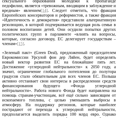
сексуального образования молодёжи к пропаганде
педофилии, является «тревожным, вводящим в заблуждение и
вредным» явлением
[14]
. Следует отметить, что фракция
Европейских консерваторов и реформистов, а также фракция
«Идентичность и демократия» представили альтернативную
резолюцию, в которой подчеркивается ведущая роль семьи в
половом воспитании детей. Они осудили попытки других
политических групп в парламенте «влиять на вопросы,
которые, согласно договору, ЕС делегирует государствам –
членам»
[15]
.
«Зеленый пакт» (Green Deal), предложенный председателем
Еврокомиссии Урсулой фон дер Ляйен, будет определять
новый вектор развития ЕС на ближайшие пять лет.
Достижение «углеродной нейтральности» к 2050 году, а
значит, ограничение глобального потепления до полутора
градусов стало обязательным для всех членов ЕС. Польша
активно отстаивает свои интересы в распределении средств
финансирования будущего «Фонда углеродной
нейтральности». Работа нового Фонда будет направлена на
помощь странам-участницам, всё ещё сильно зависящим от
ископаемого топлива, с целью уменьшить выбросы в
атмосферу. На поддержку регионов, которые наиболее
пострадают от перехода к углеродной нейтральности,
предполагается выделить порядка 100 млрд евро. Однако