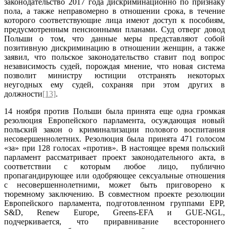
законодательство 2017 года дискриминационно по признаку
пола, а также неправомерно в отношении срока, в течение
которого соответствующие лица имеют доступ к пособиям,
предусмотренным пенсионными планами. Суд отверг довод
Польши о том, что данные меры представляют собой
позитивную дискриминацию в отношении женщин, а также
заявил, что польское законодательство ставит под вопрос
независимость судей, порождая мнение, что новая система
позволит министру юстиции отстранять некоторых
неугодных ему судей, сохраняя при этом других в
должности
[13]
.
14 ноября против Польши была принята еще одна громкая
резолюция Европейского парламента, осуждающая новый
польский закон о криминализации полового воспитания
несовершеннолетних. Резолюция была принята 471 голосом
«за» при 128 голосах «против». В настоящее время польский
парламент рассматривает проект законодательного акта, в
соответствии с которым любое лицо, публично
пропагандирующее или одобряющее сексуальные отношения
с несовершеннолетними, может быть приговорено к
тюремному заключению. В совместном проекте резолюции
Европейского парламента, подготовленном группами EPP,
S&D, Renew Europe, Greens-EFA и GUE-NGL,
подчеркивается, что приравнивание всестороннего