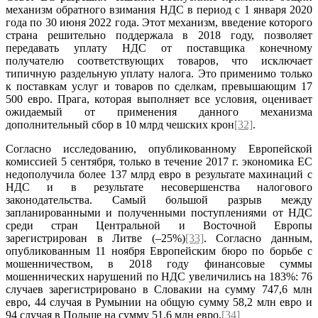
механизм обратного взимания НДС в период с 1 января 2020
года по 30 июня 2022 года. Этот механизм, введение которого
страна решительно поддержала в 2018 году, позволяет
передавать уплату НДС от поставщика конечному
получателю соответствующих товаров, что исключает
типичную раздельную уплату налога. Это применимо только
к поставкам услуг и товаров по сделкам, превышающим 17
500 евро. Прага, которая выполняет все условия, оценивает
ожидаемый от применения данного механизма
дополнительный сбор в 10 млрд чешских крон
[32]
.
Согласно исследованию, опубликованному Европейской
комиссией 5 сентября, только в течение 2017 г. экономика ЕС
недополучила более 137 млрд евро в результате махинаций с
НДС и в результате несовершенства налогового
законодательства. Самый большой разрыв между
запланированными и полученными поступлениями от НДС
среди стран Центральной и Восточной Европы
зарегистрирован в Литве (–25%)
[33]
. Согласно данным,
опубликованным 11 ноября Европейским бюро по борьбе с
мошенничеством, в 2018 году финансовые суммы
мошеннических нарушений по НДС увеличились на 183%: 76
случаев зарегистрировано в Словакии на сумму 747,6 млн
евро, 44 случая в Румынии на общую сумму 58,2 млн евро и
94 случая в Польше на сумму 51,6 млн евро.
[34]