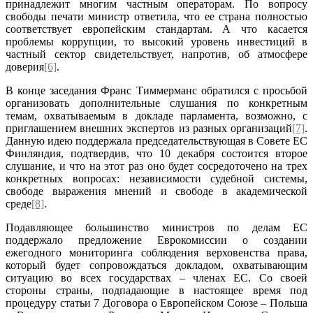
принадлежит многим частным операторам. По вопросу
свободы печати министр ответила, что ее страна полностью
соответствует европейским стандартам. А что касается
проблемы коррупции, то высокий уровень инвестиций в
частный сектор свидетельствует, напротив, об атмосфере
доверия
[6]
.
В конце заседания Франс Тиммерманс обратился с просьбой
организовать дополнительные слушания по конкретным
темам, охватываемым в докладе парламента, возможно, с
приглашением внешних экспертов из разных организаций
[7]
.
Данную идею поддержала председательствующая в Совете ЕС
Финляндия, подтвердив, что 10 декабря состоится второе
слушание, и что на этот раз оно будет сосредоточено на трех
конкретных вопросах: независимости судебной системы,
свободе выражения мнений и свободе в академической
среде
[8]
.
Подавляющее большинство министров по делам ЕС
поддержало предложение Еврокомиссии о создании
ежегодного мониторинга соблюдения верховенства права,
который будет сопровождаться докладом, охватывающим
ситуацию во всех государствах – членах ЕС. Со своей
стороны страны, подпадающие в настоящее время под
процедуру статьи 7 Договора о Европейском Союзе – Польша