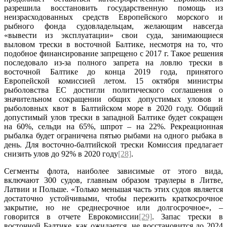
разрешила восстановить государственную помощь из
неизрасходованных средств Европейского морского и
рыбного фонда судовладельцам, желающим навсегда
«вывести из эксплуатации» свои суда, занимающиеся
выловом трески в восточной Балтике, несмотря на то, что
подобное финансирование запрещено с 2017 г. Такое решения
последовало из-за полного запрета на ловлю трески в
восточной Балтике до конца 2019 года, принятого
Европейской комиссией летом. 15 октября министры
рыболовства ЕС достигли политического соглашения о
значительном сокращении общих допустимых уловов и
рыболовных квот в Балтийском море в 2020 году. Общий
допустимый улов трески в западной Балтике будет сокращен
на 60%, сельди на 65%, шпрот – на 22%. Рекреационная
рыбалка будет ограничена пятью рыбами на одного рыбака в
день. Для восточно-балтийской трески Комиссия предлагает
снизить улов до 92% в 2020 году
[28]
.
Сегменты флота, наиболее зависимые от этого вида,
включают 300 судов, главным образом траулеры в Литве,
Латвии и Польше. «Только меньшая часть этих судов является
достаточно устойчивыми, чтобы пережить краткосрочное
закрытие, но не среднесрочное или долгосрочное», –
говорится в отчете Еврокомиссии
[29]
. Запас трески в
восточной Балтике, как ожидается, не восстановится до 2024