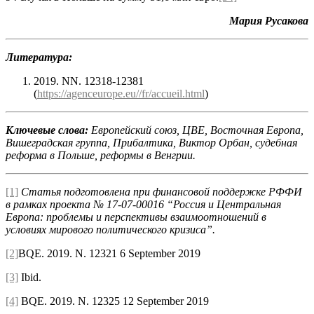
Мария Русакова
Литература:
2019. NN. 12318-12381
(
https://agenceurope.eu//fr/accueil.html
)
Ключевые слова:
Европейский союз, ЦВЕ, Восточная Европа,
Вишеградская группа, Прибалтика, Виктор Орбан, судебная
реформа в Польше, реформы в Венгрии.
[1]
Статья подготовлена при финансовой поддержке РФФИ
в рамках проекта № 17-07-00016 “Россия и Центральная
Европа: проблемы и перспективы взаимоотношений в
условиях мирового политического кризи
c
а”.
[2]
BQE. 2019. N. 12321 6 September 2019
[3]
Ibid.
[4]
BQE. 2019. N. 12325 12 September 2019