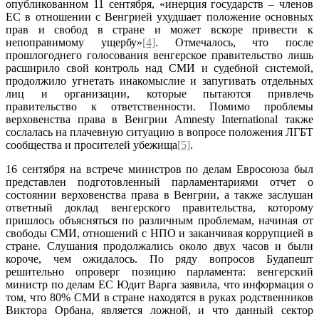
опубликованном 11 сентября, «инерция государств – членов
ЕС в отношении с Венгрией ухудшает положение основных
прав и свобод в стране и может вскоре привести к
непоправимому ущербу»
[4]
. Отмечалось, что после
прошлогоднего голосования венгерское правительство лишь
расширило свой контроль над СМИ и судебной системой,
продолжило угнетать инакомыслие и запугивать отдельных
лиц и организации, которые пытаются привлечь
правительство к ответственности. Помимо проблемы
верховенства права в Венгрии Amnesty International также
сослалась на плачевную ситуацию в вопросе положения ЛГБТ
сообщества и просителей убежища
[5]
.
16 сентября на встрече министров по делам Евросоюза был
представлен подготовленный парламентариями отчет о
состоянии верховенства права в Венгрии, а также заслушан
ответный доклад венгерского правительства, которому
пришлось объясняться по различным проблемам, начиная от
свободы СМИ, отношений с НПО и заканчивая коррупцией в
стране. Слушания продолжались около двух часов и были
короче, чем ожидалось. По ряду вопросов Будапешт
решительно опроверг позицию парламента: венгерский
министр по делам ЕС Юдит Варга заявила, что информация о
том, что 80% СМИ в стране находятся в руках родственников
Виктора Орбана, является ложной, и что данный сектор