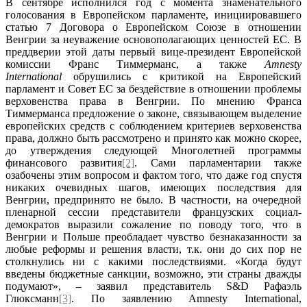
В сентябре исполнился год с момента знаменательного
голосования в Европейском парламенте, инициировавшего
статью 7 Договора о Европейском Союзе в отношении
Венгрии за неуважение основополагающих ценностей ЕС. В
преддверии этой даты первый вице-президент Европейской
комиссии Франс Тиммерманс, а также
Amnesty
International
обрушились с критикой на Европейский
парламент и Совет ЕС за бездействие в отношении проблемы
верховенства права в Венгрии. По мнению Франса
Тиммерманса предложение о законе, связывающем выделение
европейских средств с соблюдением критериев верховенства
права, должно быть рассмотрено и принято как можно скорее,
до утверждения следующей Многолетней программы
финансового развития
[2]
. Сами парламентарии также
озабочены этим вопросом и фактом того, что даже год спустя
никаких очевидных шагов, имеющих последствия для
Венгрии, предпринято не было. В частности, на очередной
пленарной сессии представители французских социал-
демократов выразили сожаление по поводу того, что в
Венгрии и Польше преобладает чувство безнаказанности за
любые реформы и решения власти, т.к. они до сих пор не
столкнулись ни с какими последствиями. «Когда будут
введены бюджетные санкции, возможно, эти страны дважды
подумают», – заявил представитель S&D Рафаэль
Глюксманн
[3]
. По заявлению Amnesty International,