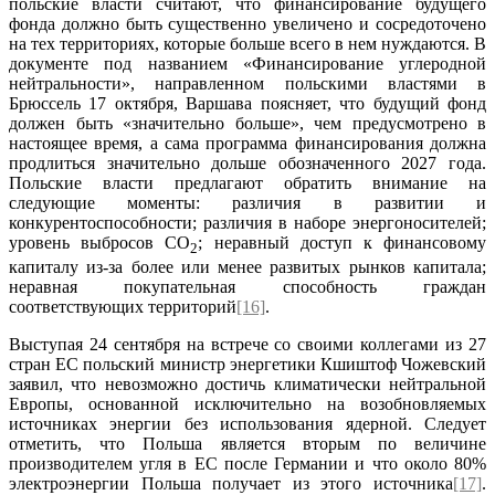
польские власти считают, что финансирование будущего
фонда должно быть существенно увеличено и сосредоточено
на тех территориях, которые больше всего в нем нуждаются. В
документе под названием «Финансирование углеродной
нейтральности», направленном польскими властями в
Брюссель 17 октября, Варшава поясняет, что будущий фонд
должен быть «значительно больше», чем предусмотрено в
настоящее время, а сама программа финансирования должна
продлиться значительно дольше обозначенного 2027 года.
Польские власти предлагают обратить внимание на
следующие моменты: различия в развитии и
конкурентоспособности; различия в наборе энергоносителей;
уровень выбросов CO
; неравный доступ к финансовому
2
капиталу из-за более или менее развитых рынков капитала;
неравная покупательная способность граждан
соответствующих территорий
[16]
.
Выступая 24 сентября на встрече со своими коллегами из 27
стран ЕС польский министр энергетики Кшиштоф Чожевский
заявил, что невозможно достичь климатически нейтральной
Европы, основанной исключительно на возобновляемых
источниках энергии без использования ядерной. Следует
отметить, что Польша является вторым по величине
производителем угля в ЕС после Германии и что около 80%
электроэнергии Польша получает из этого источника
[17]
.