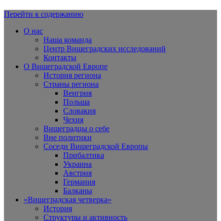
Перейти к содержанию
Вишеградская Европа
О нас
Наша команда
Центр Вишеградских исследований
Контакты
О Вишеградской Европе
История региона
Страны региона
Венгрия
Польша
Словакия
Чехия
Вишеградцы о себе
Вне политики
Соседи Вишеградской Европы
Прибалтика
Украина
Австрия
Германия
Балканы
«Вишеградская четверка»
История
Структуры и активность