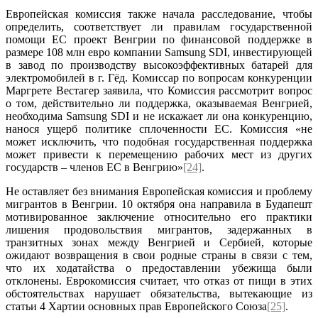
Европейская комиссия также начала расследование, чтобы
определить, соответствует ли правилам государственной
помощи ЕС проект Венгрии по финансовой поддержке в
размере 108 млн евро компании Samsung SDI, инвестирующей
в завод по производству высокоэффективных батарей для
электромобилей в г. Гёд. Комиссар по вопросам конкуренции
Маргрете Вестагер заявила, что Комиссия рассмотрит вопрос
о том, действительно ли поддержка, оказываемая Венгрией,
необходима Samsung SDI и не искажает ли она конкуренцию,
нанося ущерб политике сплоченности ЕС. Комиссия «не
может исключить, что подобная государственная поддержка
может привести к перемещению рабочих мест из других
государств – членов ЕС в Венгрию»
[24]
.
Не оставляет без внимания Европейская комиссия и проблему
мигрантов в Венгрии. 10 октября она направила в Будапешт
мотивированное заключение относительно его практики
лишения продовольствия мигрантов, задержанных в
транзитных зонах между Венгрией и Сербией, которые
ожидают возвращения в свои родные страны в связи с тем,
что их ходатайства о предоставлении убежища были
отклонены. Еврокомиссия считает, что отказ от пищи в этих
обстоятельствах нарушает обязательства, вытекающие из
статьи 4 Хартии основных прав Европейского Союза
[25]
.