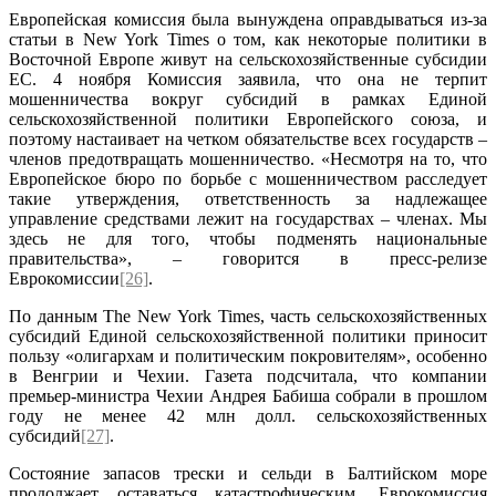
Европейская комиссия была вынуждена оправдываться из-за
статьи в New York Times о том, как некоторые политики в
Восточной Европе живут на сельскохозяйственные субсидии
ЕС. 4 ноября Комиссия заявила, что она не терпит
мошенничества вокруг субсидий в рамках Единой
сельскохозяйственной политики Европейского союза, и
поэтому настаивает на четком обязательстве всех государств –
членов предотвращать мошенничество. «Несмотря на то, что
Европейское бюро по борьбе с мошенничеством расследует
такие утверждения, ответственность за надлежащее
управление средствами лежит на государствах – членах. Мы
здесь не для того, чтобы подменять национальные
правительства», – говорится в пресс-релизе
Еврокомиссии
[26]
.
По данным The New York Times, часть сельскохозяйственных
субсидий Единой сельскохозяйственной политики приносит
пользу «олигархам и политическим покровителям», особенно
в Венгрии и Чехии. Газета подсчитала, что компании
премьер-министра Чехии Андрея Бабиша собрали в прошлом
году не менее 42 млн долл. сельскохозяйственных
субсидий
[27]
.
Состояние запасов трески и сельди в Балтийском море
продолжает оставаться катастрофическим. Еврокомиссия