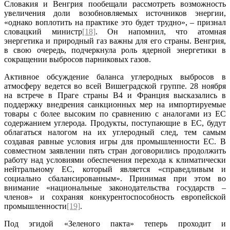
Словакия и Венгрия пообещали рассмотреть возможность
увеличения доли возобновляемых источников энергии,
«однако воплотить на практике это будет трудно», – признал
словацкий министр
[18]
. Он напомнил, что атомная
энергетика и природный газ важны для его страны. Венгрия,
в свою очередь, подчеркнула роль ядерной энергетики в
сокращении выбросов парниковых газов.
Активное обсуждение баланса углеродных выбросов в
атмосферу ведется во всей Вишеградской группе. 28 ноября
на встрече в Праге страны В4 и Франция высказались в
поддержку внедрения санкционных мер на импортируемые
товары с более высоким по сравнению с аналогами из ЕС
содержанием углерода. Продукты, поступающие в ЕС, будут
облагаться налогом на их углеродный след, тем самым
создавая равные условия игры для промышленности ЕС. В
совместном заявлении пять стран договорились продолжить
работу над условиями обеспечения перехода к климатически
нейтральному ЕС, который является «справедливым и
социально сбалансированным». Принимая при этом во
внимание «национальные законодательства государств –
членов» и сохраняя конкурентоспособность европейской
промышленности
[19]
.
Под эгидой «Зеленого пакта» теперь проходит и