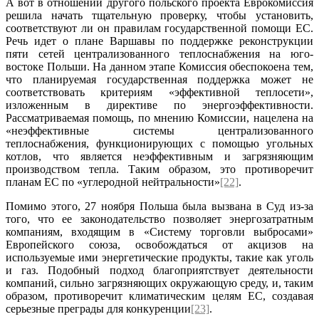
А вот в отношении другого польского проекта Еврокомиссия
решила начать тщательную проверку, чтобы установить,
соответствуют ли он правилам государственной помощи ЕС.
Речь идет о плане Варшавы по поддержке реконструкции
пяти сетей централизованного теплоснабжения на юго-
востоке Польши. На данном этапе Комиссия обеспокоена тем,
что планируемая государственная поддержка может не
соответствовать критериям «эффективной теплосети»,
изложенным в директиве по энергоэффективности.
Рассматриваемая помощь, по мнению Комиссии, нацелена на
«неэффективные системы централизованного
теплоснабжения, функционирующих с помощью угольных
котлов, что является неэффективным и загрязняющим
производством тепла. Таким образом, это противоречит
планам ЕС по «углеродной нейтральности»
[22]
.
Помимо этого, 27 ноября Польша была вызвана в Суд из-за
того, что ее законодательство позволяет энергозатратным
компаниям, входящим в «Систему торговли выбросами»
Европейского союза, освобождаться от акцизов на
используемые ими энергетические продукты, такие как уголь
и газ. Подобный подход благоприятствует деятельности
компаний, сильно загрязняющих окружающую среду, и, таким
образом, противоречит климатическим целям ЕС, создавая
серьезные преграды для конкуренции
[23]
.