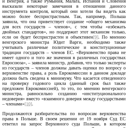
и Венгрия, а также Румыния, Мальта, Испания и Словения
высказали некоторые замечания в отношении данного
инструмента контроля, который они хотели бы видеть как
можно более беспристрастным. Так, например, Польша
заявила, что она приветствует создание «общего механизма
для всех государств – членов», с тем чтобы «избежать
двойных стандартов», но поддержит этот механизм только,
если он будет беспристрастен и объективен
[9]
. По мнению
венгерского министра Юдит Варги, необходимо также
учитывать различные политические и конституционные
традиции государств – членов ЕС. «Верховенство права не
имеет одного и того же значения в различных государствах
Евросоюза», – заявила министр, добавив, что только эксперты
из государств – членов должны давать оценки по вопросу о
верховенстве права, а роль Еврокомиссии в данном докладе
должна быть сведена к минимуму. Что касается отведенного
на проверку годового цикла (данный срок был также
предложен Еврокомиссией), то это, по мнению венгерского
министра, равносильно созданию «институционального
недоверия» вместо «взаимного доверия между государствами
– членами»
[10]
.
Продолжаются разбирательства по вопросам верховенства
права в Польше. В своем решении от 19 ноября Суд ЕС
ответил на запрос Верховного суда Польши, в котором