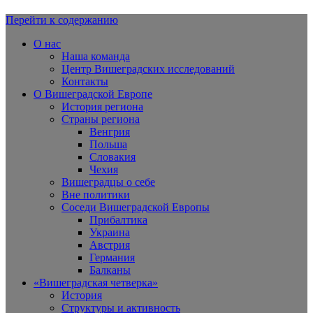
Перейти к содержанию
Вишеградская Европа
О нас
Наша команда
Центр Вишеградских исследований
Контакты
О Вишеградской Европе
История региона
Страны региона
Венгрия
Польша
Словакия
Чехия
Вишеградцы о себе
Вне политики
Соседи Вишеградской Европы
Прибалтика
Украина
Австрия
Германия
Балканы
«Вишеградская четверка»
История
Структуры и активность