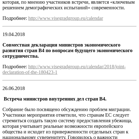
которая, по мнению участников встречи, является «ключевым
решением демографических испытаний» современности.
Подробнее:
http://www.visegradgroup.eu/calendar
19.04.2018
Совместная декларация министров экономического
развития стран В4 по вопросам будущего экономического
сотрудничества.
Подробнее:
http://www.visegradgroup.eu/calendar/2018/joint-
declaration-of-the-180423-1
26.06.2018
Встреча министров внутренних дел стран В4.
Собрание было посвящено обсуждению проблем миграции.
Участники мероприятия отметили, что странам ЕС следует
стремиться создать такую систему предоставления убежища,
которая учитывает реальные возможности европейского
общества и исходит из приверженности отдельных стран к
национальному суверенитету. Говорилось о важности