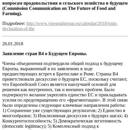
вопросам продовольствия и сельского хозяйства в будущем
(Commission Communication on The Future of Food and
Farming).
Подробнее:
http://www.visegradgroup.eu/calendar/2018/joint-
declaration-of-the
26.01.2018
Заявление стран В4 о Будущем Европы.
Члены объединения подтвердили общий подход к будущему
Европы, выраженный в их заявлениях в ходе
предшествующих встреч в Братиславе и Риме. Страны В4
приветствовали дискуссию о будущем ЕС, поскольку считают,
что Европейский Союз является наилучшей основой для
решения как внутренних, так и внешних проблем. Было
подчеркнуто желание укреплять единство ЕС и прикладывать
усилия по предотвращению его «фрагментации». В этой связи
были определены следующие ключевые направления работы:
1) Сохранение уже существующих результатов; 2) Единство в
многообразии; 3) Инклюзивная дискуссия о будущих шагах; 4)
Конкурентоспособность; 5) Демократическая легитимность
(democratic legitimacy); 5) Комплексный подход к