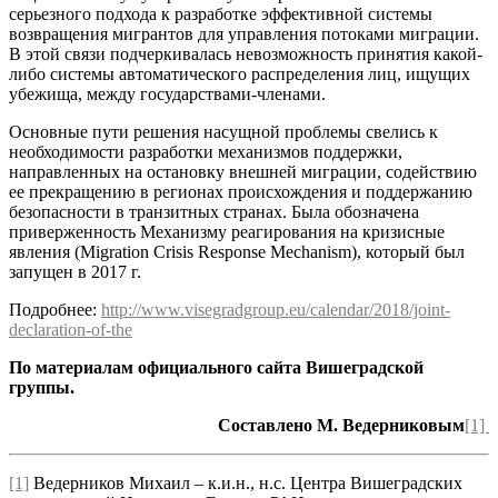
серьезного подхода к разработке эффективной системы
возвращения мигрантов для управления потоками миграции.
В этой связи подчеркивалась невозможность принятия какой-
либо системы автоматического распределения лиц, ищущих
убежища, между государствами-членами.
Основные пути решения насущной проблемы свелись к
необходимости разработки механизмов поддержки,
направленных на остановку внешней миграции, содействию
ее прекращению в регионах происхождения и поддержанию
безопасности в транзитных странах. Была обозначена
приверженность Механизму реагирования на кризисные
явления (Migration Crisis Response Mechanism), который был
запущен в 2017 г.
Подробнее:
http://www.visegradgroup.eu/calendar/2018/joint-
declaration-of-the
По материалам официального сайта Вишеградской
группы.
Составлено М. Ведерниковым
[1]
[1]
Ведерников Михаил – к.и.н., н.с. Центра Вишеградских