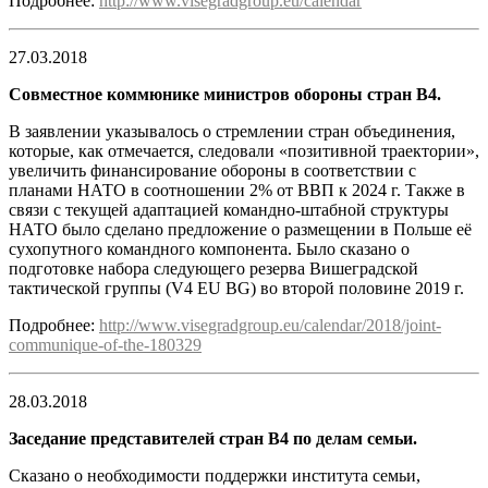
Подробнее:
http://www.visegradgroup.eu/calendar
27.03.2018
Совместное коммюнике министров обороны стран В4.
В заявлении указывалось о стремлении стран объединения,
которые, как отмечается, следовали «позитивной траектории»,
увеличить финансирование обороны в соответствии с
планами НАТО в соотношении 2% от ВВП к 2024 г. Также в
связи с текущей адаптацией командно-штабной структуры
НАТО было сделано предложение о размещении в Польше её
сухопутного командного компонента. Было сказано о
подготовке набора следующего резерва Вишеградской
тактической группы (V4 EU BG) во второй половине 2019 г.
Подробнее:
http://www.visegradgroup.eu/calendar/2018/joint-
communique-of-the-180329
28.03.2018
Заседание представителей стран В4 по делам семьи.
Сказано о необходимости поддержки института семьи,