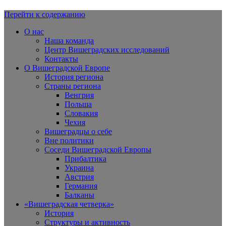
Перейти к содержанию
Вишеградская Европа
О нас
Наша команда
Центр Вишеградских исследований
Контакты
О Вишеградской Европе
История региона
Страны региона
Венгрия
Польша
Словакия
Чехия
Вишеградцы о себе
Вне политики
Соседи Вишеградской Европы
Прибалтика
Украина
Австрия
Германия
Балканы
«Вишеградская четверка»
История
Структуры и активность