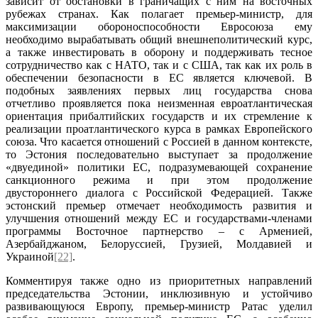
зависит от обстановки в граничащих с ним на восточных
рубежах странах. Как полагает премьер-министр, для
максимизации обороноспособности Евросоюза ему
необходимо вырабатывать общий внешнеполитический курс,
а также инвестировать в оборону и поддерживать тесное
сотрудничество как с НАТО, так и с США, так как их роль в
обеспечении безопасности в ЕС является ключевой. В
подобных заявлениях первых лиц государства снова
отчетливо проявляется пока неизменная евроатлантическая
ориентация прибалтийских государств и их стремление к
реализации проатлантического курса в рамках Европейского
союза. Что касается отношений с Россией в данном контексте,
то Эстония последовательно выступает за продолжение
«двуединой» политики ЕС, подразумевающей сохранение
санкционного режима и при этом продолжение
двустороннего диалога с Российской Федерацией. Также
эстонский премьер отмечает необходимость развития и
улучшения отношений между ЕС и государствами-членами
программы Восточное партнерство – с Арменией,
Азербайджаном, Белоруссией, Грузией, Молдавией и
Украиной
[22]
.
Комментируя также одно из приоритетных направлений
председательства Эстонии, инклюзивную и устойчиво
развивающуюся Европу, премьер-министр Ратас уделил