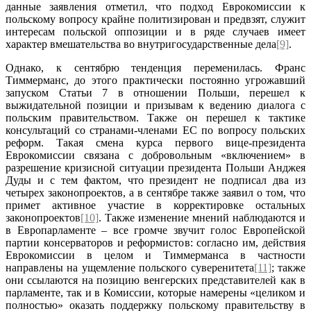
данные заявления отметил, что подход Еврокомиссии к
польскому вопросу крайне политизирован и предвзят, служит
интересам польской оппозиции и в ряде случаев имеет
характер вмешательства во внутригосударственные дела
[9]
.
Однако, к сентябрю тенденция переменилась. Франс
Тиммерманс, до этого практически постоянно угрожавший
запуском Статьи 7 в отношении Польши, перешел к
выжидательной позиции и призывам к ведению диалога с
польским правительством. Также он перешел к тактике
консультаций со странами-членами ЕС по вопросу польских
реформ. Такая смена курса первого вице-президента
Еврокомиссии связана с добровольным «включением» в
разрешение кризисной ситуации президента Польши Анджея
Дуды и с тем фактом, что президент не подписал два из
четырех законопроектов, а в сентябре также заявил о том, что
примет активное участие в корректировке остальных
законопроектов
[10]
. Также изменение мнений наблюдаются и
в Европарламенте – все громче звучит голос Европейской
партии консерваторов и реформистов: согласно им, действия
Еврокомиссии в целом и Тиммерманса в частности
направлены на ущемление польского суверенитета
[11]
; также
они ссылаются на позицию венгерских представителей как в
парламенте, так и в Комиссии, которые намерены «целиком и
полностью» оказать поддержку польскому правительству в