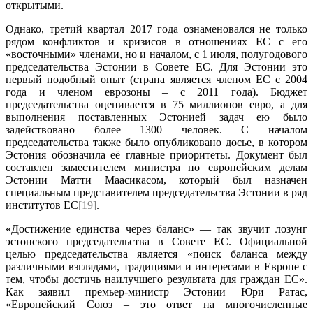
открытыми.
Однако, третий квартал 2017 года ознаменовался не только
рядом конфликтов и кризисов в отношениях ЕС с его
«восточными» членами, но и началом, с 1 июля, полугодового
председательства Эстонии в Совете ЕС. Для Эстонии это
первый подобный опыт (страна является членом ЕС с 2004
года и членом еврозоны – с 2011 года). Бюджет
председательства оценивается в 75 миллионов евро, а для
выполнения поставленных Эстонией задач ею было
задействовано более 1300 человек. С началом
председательства также было опубликовано досье, в котором
Эстония обозначила её главные приоритеты. Документ был
составлен заместителем министра по европейским делам
Эстонии Матти Маасикасом, который был назначен
специальным представителем председательства Эстонии в ряд
институтов ЕС
[19]
.
«Достижение единства через баланс» — так звучит лозунг
эстонского председательства в Совете ЕС. Официальной
целью председательства является «поиск баланса между
различными взглядами, традициями и интересами в Европе с
тем, чтобы достичь наилучшего результата для граждан ЕС».
Как заявил премьер-министр Эстонии Юри Ратас,
«Европейский Союз – это ответ на многочисленные