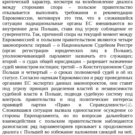
критический характер, несмотря на возобновление диалога
между сторонами спора – польское правительство
отказывается выполнять требования и рекомендации
Еврокомиссии, мотивируя это тем, что в сложившейся
ситуации наднациональные органы ЕС вмешиваются во
внутренние дела Польши, ставя под угрозу соблюдение ее
суверенитета. Так, причиной спора на текущий момент между
Еврокомиссией и польским правительством являются четыре
законопроекта: первый – о Национальном Судебном Реестре
(орган регистрации юридических лиц в Польше),
уполномочивающий парламент назначать его служащих;
второй – о судах общей юрисдикции – разрешает назначение
судей министром юстиции; третий – о Конституционном Суде
Польши и четвертый – о сроках полномочий судей и об их
статусе. Согласно оценкам Еврокомиссии и ряду проведенных
органами ЕС экспертиз данных законопроектов, они ставят
под угрозу принцип разделения властей и независимости
судебной власти в Польше, подводя судебную систему под
контроль правительства и под политические интересы
правящей партии «Право и Справедливость»
[4]
.
Сложившаяся ситуация вызвала единогласное осуждение со
стороны Европарламента, но по вопросам дальнейшего
взаимодействия с польским правительством наблюдаются
разногласия: ряд парламентариев призывает к продолжению
диалога с Польшей во избежание наложения санкций на неё,