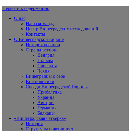
Перейти к содержанию
Вишеградская Европа
О нас
Наша команда
Центр Вишеградских исследований
Контакты
О Вишеградской Европе
История региона
Страны региона
Венгрия
Польша
Словакия
Чехия
Вишеградцы о себе
Вне политики
Соседи Вишеградской Европы
Прибалтика
Украина
Австрия
Германия
Балканы
«Вишеградская четверка»
История
Структуры и активность