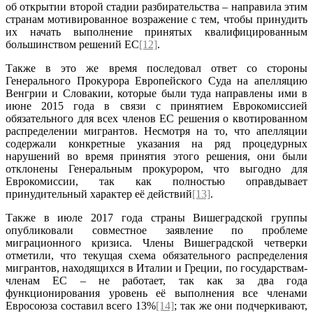
об открытии второй стадии разбирательства – направила этим
странам мотивированное возражение с тем, чтобы принудить
их начать выполнение принятых квалифицированным
большинством решений ЕС
[12]
.
Также в это же время последовал ответ со стороны
Генерального Прокурора Европейского Суда на апелляцию
Венгрии и Словакии, которые были туда направлены ими в
июне 2015 года в связи с принятием Еврокомиссией
обязательного для всех членов ЕС решения о квотированном
распределении мигрантов. Несмотря на то, что апелляции
содержали конкретные указания на ряд процедурных
нарушений во время принятия этого решения, они были
отклонены Генеральным прокурором, что выгодно для
Еврокомиссии, так как полностью оправдывает
принудительный характер её действий
[13]
.
Также в июле 2017 года страны Вишеградской группы
опубликовали совместное заявление по проблеме
миграционного кризиса. Члены Вишеградской четверки
отметили, что текущая схема обязательного распределения
мигрантов, находящихся в Италии и Греции, по государствам-
членам ЕС – не работает, так как за два года
функционирования уровень её выполнения все членами
Евросоюза составил всего 13%
[14]
; так же они подчеркивают,