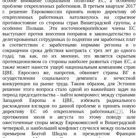
особое внимание социальной политике ЕС, а особенно
проблеме открепленных работников. В третьем квартале 2017
г. решение Еврокомиссии принять новую директиву об
открепленных работниках натолкнулось на серьезное
противостояние со стороны стран Вишеградской группы, а
особенно Польши. Эти восточноевропейские члены ЕС
выступают против внесения поправок в законодательство о
делегированных сотрудниках (о поднятии им заработных плат
в соответствии с заработными нормами региона и о
сокращении срока действия контракта с трех лет до одного
года), так как, по их мнению, это является скрытым
протекционизмом со стороны наиболее развитых стран ЕС, а
также может нанести ущерб национальным компаниям стран
ЦВЕ. Евросоюз же, напротив, обвиняет страны ВГ в
осуществлении социального демпинга и нечестной
конкуренции на рынке труда. Таким образом, для Эстонии
решение этого вопроса стало одной из важнейших задач на
период председательства – найти компромисс между странами
Западной Европы и ЦВЕ, избежать радикального
расхождения взглядов по данной проблеме и принять новую
директиву ЕС об открепленных работниках
[23]
. На
протяжении июля и августа по этому поводу шли
ожесточенные споры между Еврокомиссией и Вишеградской
четверкой, и наибольший конфликт случился между польским
премьером Беатой Шидло и президентом Франции