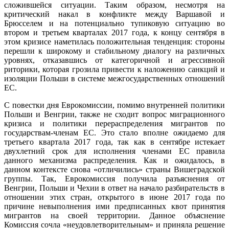
сложившейся ситуации. Таким образом, несмотря на
критический накал в конфликте между Варшавой и
Брюсселем и на потенциально тупиковую ситуацию во
втором и третьем кварталах 2017 года, к концу сентября в
этом кризисе наметилась положительная тенденция: стороны
перешли к широкому и стабильному диалогу на различных
уровнях, отказавшись от категоричной и агрессивной
риторики, которая грозила привести к наложению санкций и
изоляции Польши в системе межгосударственных отношений
ЕС.
C повестки дня Еврокомиссии, помимо внутренней политики
Польши и Венгрии, также не сходит вопрос миграционного
кризиса и политики перераспределения мигрантов по
государствам-членам ЕС. Это стало вполне ожидаемо для
третьего квартала 2017 года, так как в сентябре истекает
двухлетний срок для исполнения членами ЕС правила
данного механизма распределения. Как и ожидалось, в
данном контексте снова «отличились» страны Вишеградской
группы. Так, Еврокомиссия получила разъяснения от
Венгрии, Польши и Чехии в ответ на начало разбирательств в
отношении этих стран, открытого в июне 2017 года по
причине невыполнения ими предписанных квот принятия
мигрантов на своей территории. Данное объяснение
Комиссия сочла «неудовлетворительным» и приняла решение