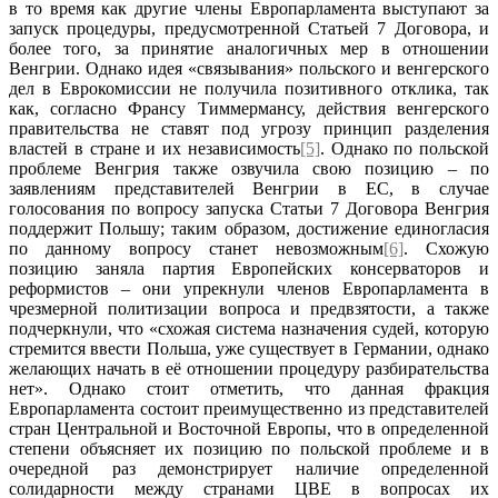
в то время как другие члены Европарламента выступают за
запуск процедуры, предусмотренной Статьей 7 Договора, и
более того, за принятие аналогичных мер в отношении
Венгрии. Однако идея «связывания» польского и венгерского
дел в Еврокомиссии не получила позитивного отклика, так
как, согласно Франсу Тиммермансу, действия венгерского
правительства не ставят под угрозу принцип разделения
властей в стране и их независимость
[5]
. Однако по польской
проблеме Венгрия также озвучила свою позицию – по
заявлениям представителей Венгрии в ЕС, в случае
голосования по вопросу запуска Статьи 7 Договора Венгрия
поддержит Польшу; таким образом, достижение единогласия
по данному вопросу станет невозможным
[6]
. Схожую
позицию заняла партия Европейских консерваторов и
реформистов – они упрекнули членов Европарламента в
чрезмерной политизации вопроса и предвзятости, а также
подчеркнули, что «схожая система назначения судей, которую
стремится ввести Польша, уже существует в Германии, однако
желающих начать в её отношении процедуру разбирательства
нет». Однако стоит отметить, что данная фракция
Европарламента состоит преимущественно из представителей
стран Центральной и Восточной Европы, что в определенной
степени объясняет их позицию по польской проблеме и в
очередной раз демонстрирует наличие определенной
солидарности между странами ЦВЕ в вопросах их