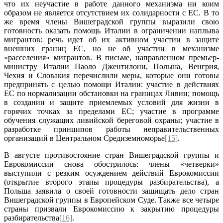
что их неучастие в работе данного механизма ни коим
образом не является отсутствием их солидарности с ЕС. В то
же время члены Вишеградской группы выразили свою
готовность оказать помощь Италии в ограничении наплыва
мигрантов: речь идет об их активном участии в защите
внешних границ ЕС, но не об участии в механизме
«расселения» мигрантов. В письме, направленном премьер-
министру Италии Паоло Джентилони, Польша, Венгрия,
Чехия и Словакия перечислили меры, которые они готовы
предпринять с целью помощи Италии: участие в действиях
ЕС по нормализации обстановки на границах Ливии; помощь
в создании и защите приемлемых условий для жизни в
горячих точках за пределами ЕС; участие в программе
обучения служащих ливийской береговой охраны; участие в
разработке принципов работы неправительственных
организаций в Центральном Средиземноморье
[15]
.
В августе противостояние стран Вишеградской группы и
Еврокомиссии снова обострилось: члены «четверки»
выступили с резким осуждением действий Еврокомиссии
(открытие второго этапы процедуры разбирательства), а
Польша заявила о своей готовности защищать дело стран
Вишеградской группы в Европейском Суде. Также все четыре
страны призвали Еврокомиссию к закрытию процедуры
разбирательства
[16]
.