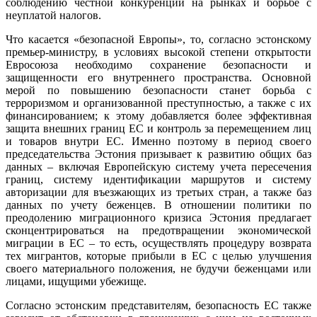
соблюдению честной конкуренции на рынках и борьбе с
неуплатой налогов.
Что касается «безопасной Европы», то, согласно эстонскому
премьер-министру, в условиях высокой степени открытости
Евросоюза необходимо сохранение безопасности и
защищенности его внутреннего пространства. Основной
мерой по повышению безопасности станет борьба с
терроризмом и организованной преступностью, а также с их
финансированием; к этому добавляется более эффективная
защита внешних границ ЕС и контроль за перемещением лиц
и товаров внутри ЕС. Именно поэтому в период своего
председательства Эстония призывает к развитию общих баз
данных – включая Европейскую систему учета пересечения
границ, систему идентификации маршрутов и систему
авторизации для въезжающих из третьих стран, а также баз
данных по учету беженцев. В отношении политики по
преодолению миграционного кризиса Эстония предлагает
сконцентрироваться на предотвращении экономической
миграции в ЕС – то есть, осуществлять процедуру возврата
тех мигрантов, которые прибыли в ЕС с целью улучшения
своего материального положения, не будучи беженцами или
лицами, ищущими убежище.
Согласно эстонским представителям, безопасность ЕС также