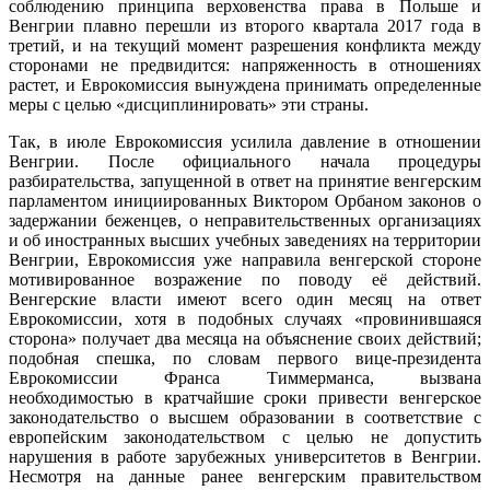
соблюдению принципа верховенства права в Польше и
Венгрии плавно перешли из второго квартала 2017 года в
третий, и на текущий момент разрешения конфликта между
сторонами не предвидится: напряженность в отношениях
растет, и Еврокомиссия вынуждена принимать определенные
меры с целью «дисциплинировать» эти страны.
Так, в июле Еврокомиссия усилила давление в отношении
Венгрии. После официального начала процедуры
разбирательства, запущенной в ответ на принятие венгерским
парламентом инициированных Виктором Орбаном законов о
задержании беженцев, о неправительственных организациях
и об иностранных высших учебных заведениях на территории
Венгрии, Еврокомиссия уже направила венгерской стороне
мотивированное возражение по поводу её действий.
Венгерские власти имеют всего один месяц на ответ
Еврокомиссии, хотя в подобных случаях «провинившаяся
сторона» получает два месяца на объяснение своих действий;
подобная спешка, по словам первого вице-президента
Еврокомиссии Франса Тиммерманса, вызвана
необходимостью в кратчайшие сроки привести венгерское
законодательство о высшем образовании в соответствие с
европейским законодательством с целью не допустить
нарушения в работе зарубежных университетов в Венгрии.
Несмотря на данные ранее венгерским правительством