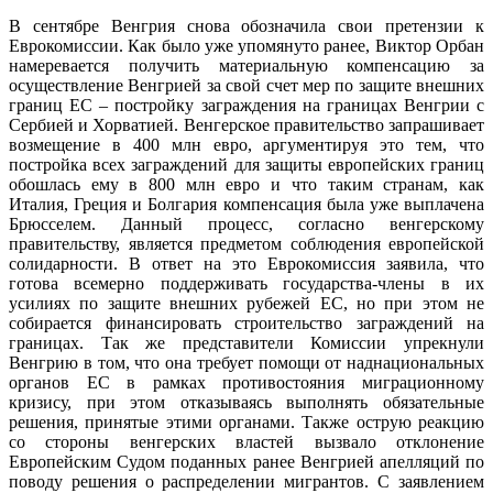
В сентябре Венгрия снова обозначила свои претензии к
Еврокомиссии. Как было уже упомянуто ранее, Виктор Орбан
намеревается получить материальную компенсацию за
осуществление Венгрией за свой счет мер по защите внешних
границ ЕС – постройку заграждения на границах Венгрии с
Сербией и Хорватией. Венгерское правительство запрашивает
возмещение в 400 млн евро, аргументируя это тем, что
постройка всех заграждений для защиты европейских границ
обошлась ему в 800 млн евро и что таким странам, как
Италия, Греция и Болгария компенсация была уже выплачена
Брюсселем. Данный процесс, согласно венгерскому
правительству, является предметом соблюдения европейской
солидарности. В ответ на это Еврокомиссия заявила, что
готова всемерно поддерживать государства-члены в их
усилиях по защите внешних рубежей ЕС, но при этом не
собирается финансировать строительство заграждений на
границах. Так же представители Комиссии упрекнули
Венгрию в том, что она требует помощи от наднациональных
органов ЕС в рамках противостояния миграционному
кризису, при этом отказываясь выполнять обязательные
решения, принятые этими органами. Также острую реакцию
со стороны венгерских властей вызвало отклонение
Европейским Судом поданных ранее Венгрией апелляций по
поводу решения о распределении мигрантов. С заявлением