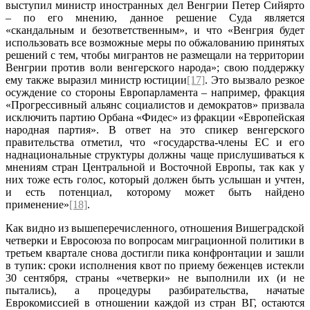
выступил министр иностранных дел Венгрии Петер Сийярто
– по его мнению, данное решение Суда является
«скандальным и безответственным», и что «Венгрия будет
использовать все возможные меры по обжалованию принятых
решений с тем, чтобы мигрантов не размещали на территории
Венгрии против воли венгерского народа»; свою поддержку
ему также выразил министр юстиции
[17]
. Это вызвало резкое
осуждение со стороны Европарламента – например, фракция
«Прогрессивный альянс социалистов и демократов» призвала
исключить партию Орбана «Фидес» из фракции «Европейская
народная партия». В ответ на это спикер венгерского
правительства отметил, что «государства-члены ЕС и его
наднациональные структуры должны чаще прислушиваться к
мнениям стран Центральной и Восточной Европы, так как у
них тоже есть голос, который должен быть услышан и учтен,
и есть потенциал, которому может быть найдено
применение»
[18]
.
Как видно из вышеперечисленного, отношения Вишеградской
четверки и Евросоюза по вопросам миграционной политики в
третьем квартале снова достигли пика конфронтации и зашли
в тупик: сроки исполнения квот по приему беженцев истекли
30 сентября, страны «четверки» не выполнили их (и не
пытались), а процедуры разбирательства, начатые
Еврокомиссией в отношении каждой из стран ВГ, остаются