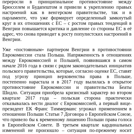
переросли в принципиальное противостояние между
Брюсселем и Будапештом и привели к укреплению правых
настроений как в венгерском правительстве, так и в
парламенте, что уже формирует определенный замкнутый
круг в их отношениях с ЕС – с ростом правых тенденций в
Венгрии повышается критика и давление со стороны ЕС в её
адрес, что снова приводит к росту популистских настроений в
Венгрии.
Уже «постоянным» партнером Венгрии в противостоянии
Еврокомиссии стала Польша. Напряженность в отношениях
между Еврокомиссией и Польшей, появившаяся в самом
начале 2016 года в связи с рядом законодательных инициатив
польского правительства, которые, согласно оценке ЕС, ставят
под угрозу принцип верховенства права в Польше,
постепенно нарастала и в 2017 году вылилась в открытое
противостояние Еврокомиссии и правительства Беаты
Шидло. Ситуация приобрела кризисный характер во втором
квартале 2017 года – польская сторона практически
отказывалась вести диалог с Еврокомиссией, а первый вице-
президент ЕК Франс Тиммерманс угрожал применением в
отношении Польши Статьи 7 Договора о Европейском Союзе,
что привело бы к временному лишению Польши права голоса
в Европейском Совете. В третьем квартале кардинальных
изменений не произошло – ситуация по-прежнему носит