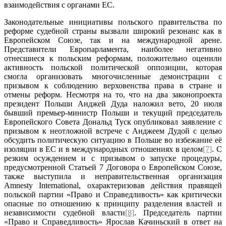
взаимодействия с органами ЕС.
Законодательные инициативы польского правительства по
реформе судебной страны вызвали широкий резонанс как в
Европейском Союзе, так и на международной арене.
Представители Европарламента, наиболее негативно
отнесшиеся к польским реформам, положительно оценили
активность польской политической оппозиции, которая
смогла организовать многочисленные демонстрации с
призывом к соблюдению верховенства права в стране и
отмены реформ. Несмотря на то, что на два законопроекта
президент Польши Анджей Дуда наложил вето, 20 июля
бывший премьер-министр Польши и текущий председатель
Европейского Совета Дональд Туск опубликовал заявление с
призывом к неотложной встрече с Анджеем Дудой с целью
обсудить политическую ситуацию в Польше во избежание её
изоляции в ЕС и в международных отношениях в целом
[7]
. С
резким осуждением и с призывом о запуске процедуры,
предусмотренной Статьей 7 Договора о Европейском Союзе,
также выступила и неправительственная организация
Amnesty International, охарактеризовав действия правящей
польской партии «Право и Справедливость» как критически
опасные по отношению к принципу разделения властей и
независимости судебной власти
[8]
. Председатель партии
«Право и Справедливость» Ярослав Качиньский в ответ на