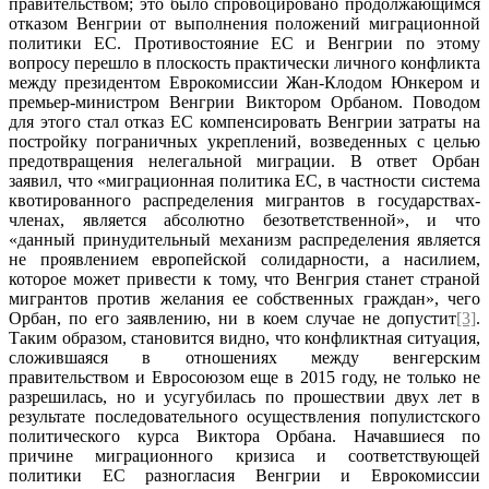
правительством; это было спровоцировано продолжающимся
отказом Венгрии от выполнения положений миграционной
политики ЕС. Противостояние ЕС и Венгрии по этому
вопросу перешло в плоскость практически личного конфликта
между президентом Еврокомиссии Жан-Клодом Юнкером и
премьер-министром Венгрии Виктором Орбаном. Поводом
для этого стал отказ ЕС компенсировать Венгрии затраты на
постройку пограничных укреплений, возведенных с целью
предотвращения нелегальной миграции. В ответ Орбан
заявил, что «миграционная политика ЕС, в частности система
квотированного распределения мигрантов в государствах-
членах, является абсолютно безответственной», и что
«данный принудительный механизм распределения является
не проявлением европейской солидарности, а насилием,
которое может привести к тому, что Венгрия станет страной
мигрантов против желания ее собственных граждан», чего
Орбан, по его заявлению, ни в коем случае не допустит
[3]
.
Таким образом, становится видно, что конфликтная ситуация,
сложившаяся в отношениях между венгерским
правительством и Евросоюзом еще в 2015 году, не только не
разрешилась, но и усугубилась по прошествии двух лет в
результате последовательного осуществления популистского
политического курса Виктора Орбана. Начавшиеся по
причине миграционного кризиса и соответствующей
политики ЕС разногласия Венгрии и Еврокомиссии