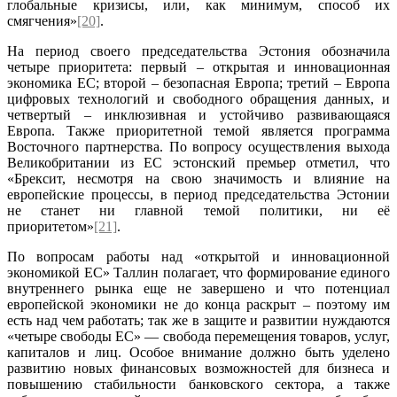
глобальные кризисы, или, как минимум, способ их
смягчения»
[20]
.
На период своего председательства Эстония обозначила
четыре приоритета: первый – открытая и инновационная
экономика ЕС; второй – безопасная Европа; третий – Европа
цифровых технологий и свободного обращения данных, и
четвертый – инклюзивная и устойчиво развивающаяся
Европа. Также приоритетной темой является программа
Восточного партнерства. По вопросу осуществления выхода
Великобритании из ЕC эстонский премьер отметил, что
«Брексит, несмотря на свою значимость и влияние на
европейские процессы, в период председательства Эстонии
не станет ни главной темой политики, ни её
приоритетом»
[21]
.
По вопросам работы над «открытой и инновационной
экономикой ЕС» Таллин полагает, что формирование единого
внутреннего рынка еще не завершено и что потенциал
европейской экономики не до конца раскрыт – поэтому им
есть над чем работать; так же в защите и развитии нуждаются
«четыре свободы ЕС» — свобода перемещения товаров, услуг,
капиталов и лиц. Особое внимание должно быть уделено
развитию новых финансовых возможностей для бизнеса и
повышению стабильности банковского сектора, а также