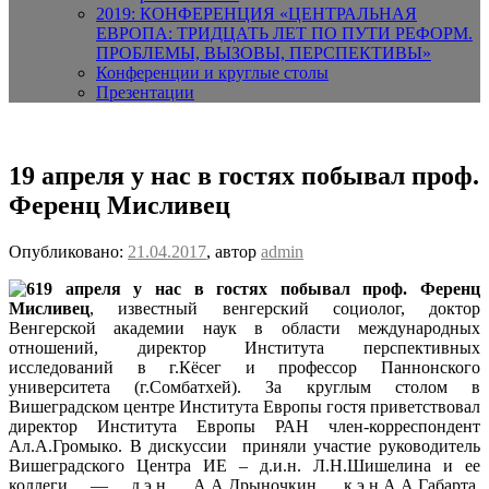
2019: КОНФЕРЕНЦИЯ «ЦЕНТРАЛЬНАЯ
ЕВРОПА: ТРИДЦАТЬ ЛЕТ ПО ПУТИ РЕФОРМ.
ПРОБЛЕМЫ, ВЫЗОВЫ, ПЕРСПЕКТИВЫ»
Конференции и круглые столы
Презентации
19 апреля у нас в гостях побывал проф.
Ференц Мисливец
Опубликовано:
21.04.2017
, автор
admin
19 апреля у нас в гостях побывал проф. Ференц
Мисливец
, известный венгерский социолог, доктор
Венгерской академии наук в области международных
отношений, директор Института перспективных
исследований в г.Кёсег и профессор Паннонского
университета (г.Сомбатхей).
За круглым столом в
Вишеградском центре Института Европы гостя приветствовал
директор Института Европы РАН член-корреспондент
Ал.А.Громыко. В дискуссии приняли участие руководитель
Вишеградского Центра ИЕ – д.и.н. Л.Н.Шишелина и ее
коллеги — д.э.н. А.А.Дрыночкин, к.э.н.А.А.Габарта,