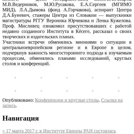
М.В.Ведерников, М.Ю.Русакова, Е.А.Сергеев (МГИМО
МИД), Л.А.Дымова (фонд А.Горчакова), аспирант Центра
Д.А.Буневич, стажеры Центра из Словакии — выпускники
магистратуры РГГУ Вероника Юрчикова и Ленка Кужелова.
Проф. Мисливец ознакомил присутствовавших с работой
недавно созданного Института в Кёсеге, рассказал о своих
творческих и издательских планах.
Участники встречи обменялись мнениями о ситуации в
центральноевропейском регионе и в Европе в целом,
подчеркнув важность многостороннего подхода к изучаемым
процессам, обменялись планами исследований, круглых
столов и конференций.
Опубликовано:
Конференции и круглые столы
.
Ссылка на
запись
.
Навигация
«
17 марта 2017 г. в Институте Европы РАН состоялась