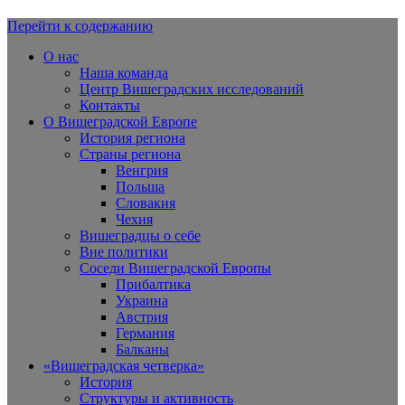
Перейти к содержанию
Вишеградская Европа
О нас
Наша команда
Центр Вишеградских исследований
Контакты
О Вишеградской Европе
История региона
Страны региона
Венгрия
Польша
Словакия
Чехия
Вишеградцы о себе
Вне политики
Соседи Вишеградской Европы
Прибалтика
Украина
Австрия
Германия
Балканы
«Вишеградская четверка»
История
Структуры и активность