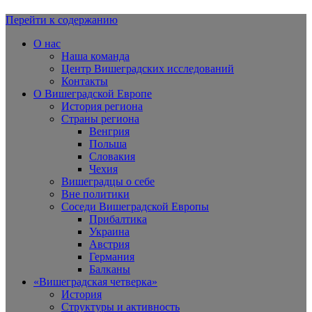
Перейти к содержанию
Вишеградская Европа
О нас
Наша команда
Центр Вишеградских исследований
Контакты
О Вишеградской Европе
История региона
Страны региона
Венгрия
Польша
Словакия
Чехия
Вишеградцы о себе
Вне политики
Соседи Вишеградской Европы
Прибалтика
Украина
Австрия
Германия
Балканы
«Вишеградская четверка»
История
Структуры и активность