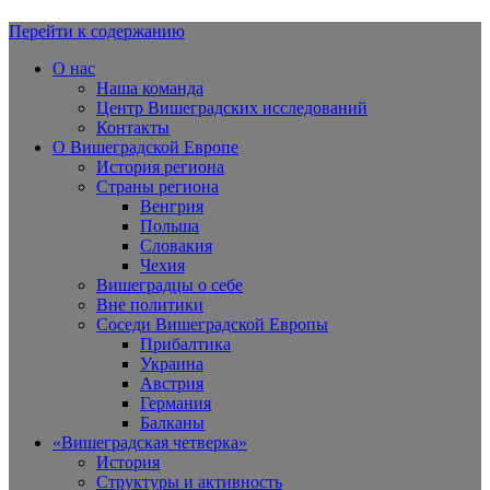
Перейти к содержанию
Вишеградская Европа
О нас
Наша команда
Центр Вишеградских исследований
Контакты
О Вишеградской Европе
История региона
Страны региона
Венгрия
Польша
Словакия
Чехия
Вишеградцы о себе
Вне политики
Соседи Вишеградской Европы
Прибалтика
Украина
Австрия
Германия
Балканы
«Вишеградская четверка»
История
Структуры и активность