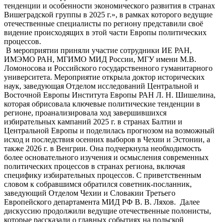
тенденции и особенности экономического развития в странах
Вишеградской группы в 2025 г.», в рамках которого ведущие
отечественные специалисты по региону представили своё
видение происходящих в этой части Европы политических
процессов.
В мероприятии приняли участие сотрудники ИЕ РАН,
ИМЭМО РАН, МГИМО МИД России, МГУ имени М.В.
Ломоносова и Российского государственного гуманитарного
университета. Мероприятие открыла доктор исторических
наук, заведующая Отделом исследований Центральной и
Восточной Европы Института Европы РАН Л. Н. Шишелина,
которая обрисовала ключевые политические тенденции в
регионе, проанализировала ход завершившихся
избирательных кампаний 2025 г. в странах Балтии и
Центральной Европы и поделилась прогнозом на возможный
исход и последствия осенних выборов в Чехии и Эстонии, а
также 2026 г. в Венгрии. Она подчеркнула необходимость
более основательного изучения и осмысления современных
политических процессов в странах региона, включая
специфику избирательных процессов. С приветственным
словом к собравшимся обратился советник-посланник,
заведующий Отделом Чехии и Словакии Третьего
Европейского департамента МИД РФ В. В. Ляхов.
Далее
дискуссию продолжили ведущие отечественные полонисты,
которые рассказали о главных событиях на польской