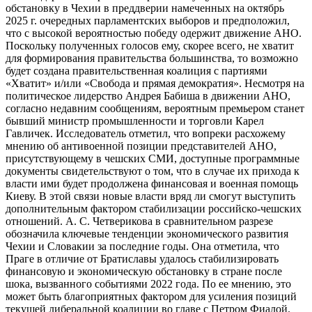
обстановку в Чехии в преддверии намеченных на октябрь
2025 г. очередных парламентских выборов и предположил,
что с высокой вероятностью победу одержит движение АНО.
Поскольку полученных голосов ему, скорее всего, не хватит
для формирования правительства большинства, то возможно
будет создана правительственная коалиция с партиями
«Хватит» и/или «Свобода и прямая демократия». Несмотря на
политическое лидерство Андрея Бабиша в движении АНО,
согласно недавним сообщениям, вероятным премьером станет
бывший министр промышленности и торговли Карел
Гавличек. Исследователь отметил, что вопреки расхожему
мнению об антивоенной позиции представителей АНО,
присутствующему в чешских СМИ, доступные программные
документы свидетельствуют о том, что в случае их прихода к
власти ими будет продолжена финансовая и военная помощь
Киеву. В этой связи новые власти вряд ли смогут выступить
дополнительным фактором стабилизации российско-чешских
отношений. А. С. Четверикова в сравнительном разрезе
обозначила ключевые тенденции экономического развития
Чехии и Словакии за последние годы. Она отметила, что
Праге в отличие от Братиславы удалось стабилизировать
финансовую и экономическую обстановку в стране после
шока, вызванного событиями 2022 года. По ее мнению, это
может быть благоприятных фактором для усиления позиций
текущей либеральной коалиции во главе с Петром Фиалой.