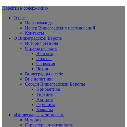
Перейти к содержанию
Вишеградская Европа
О нас
Наша команда
Центр Вишеградских исследований
Контакты
О Вишеградской Европе
История региона
Страны региона
Венгрия
Польша
Словакия
Чехия
Вишеградцы о себе
Вне политики
Соседи Вишеградской Европы
Прибалтика
Украина
Австрия
Германия
Балканы
«Вишеградская четверка»
История
Структуры и активность