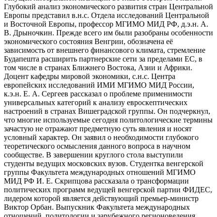
Глубокий анализ экономического развития стран Центральной
Европы представил в.н.с. Отдела исследований Центральной
и Восточной Европы, профессор МГИМО МИД РФ, д.э.н. А.
В. Дрыночкин. Прежде всего им были разобраны особенности
экономического состояния Венгрии, обозначена её
зависимость от внешнего финансового климата, стремление
Будапешта расширить партнерские сети за пределами ЕС, в
том числе в странах Ближнего Востока, Азии и Африки.
Доцент кафедры мировой экономики, с.н.с. Центра
европейских исследований ИМИ МГИМО МИД России,
к.э.н. Е. А. Сергеев рассказал о проблеме применимости
универсальных категорий к анализу евроскептических
настроений в странах Вишеградской группы. Он подчеркнул,
что многие используемые сегодня политологические термины
зачастую не отражают предметную суть явления и носят
условный характер. Он заявил о необходимости глубокого
теоретического осмысления данного вопроса в научном
сообществе. В завершении круглого стола выступили
студенты ведущих московских вузов. Студентка венгерской
группы Факультета международных отношений МГИМО
МИД РФ И. Е. Скрипцова рассказала о трансформации
политических программ ведущей венгерской партии ФИДЕС,
лидером которой является действующий премьер-министр
Виктор Орбан. Выпускник Факультета международных
отношений, политологии и зарубежного регионоведения