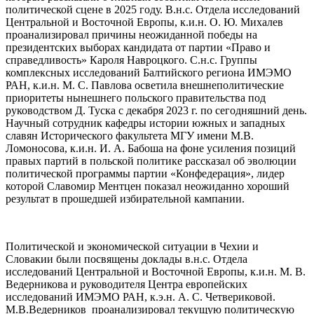
политической сцене в 2025 году. В.н.с. Отдела исследований
Центральной и Восточной Европы, к.и.н. О. Ю. Михалев
проанализировал причины неожиданной победы на
президентских выборах кандидата от партии «Право и
справедливость» Кароля Навроцкого. С.н.с. Группы
комплексных исследований Балтийского региона ИМЭМО
РАН, к.и.н. М. С. Павлова осветила внешнеполитические
приоритеты нынешнего польского правительства под
руководством Д. Туска с декабря 2023 г. по сегодняшний день.
Научный сотрудник кафедры истории южных и западных
славян Исторического факультета МГУ имени М.В.
Ломоносова, к.и.н. И. А. Бабоша на фоне усиления позиций
правых партий в польской политике рассказал об эволюции
политической программы партии «Конфедерация», лидер
которой Славомир Ментцен показал неожиданно хороший
результат в прошедшей избирательной кампании.
Политической и экономической ситуации в Чехии и
Словакии были посвящены доклады в.н.с. Отдела
исследований Центральной и Восточной Европы, к.и.н. М. В.
Ведерникова и руководителя Центра европейских
исследований ИМЭМО РАН, к.э.н. А. С. Четвериковой.
М.В.Ведерников проанализировал текущую политическую