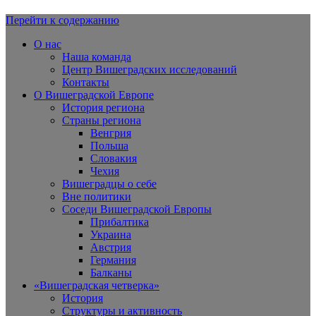
Перейти к содержанию
Вишеградская Европа
О нас
Наша команда
Центр Вишеградских исследований
Контакты
О Вишеградской Европе
История региона
Страны региона
Венгрия
Польша
Словакия
Чехия
Вишеградцы о себе
Вне политики
Соседи Вишеградской Европы
Прибалтика
Украина
Австрия
Германия
Балканы
«Вишеградская четверка»
История
Структуры и активность