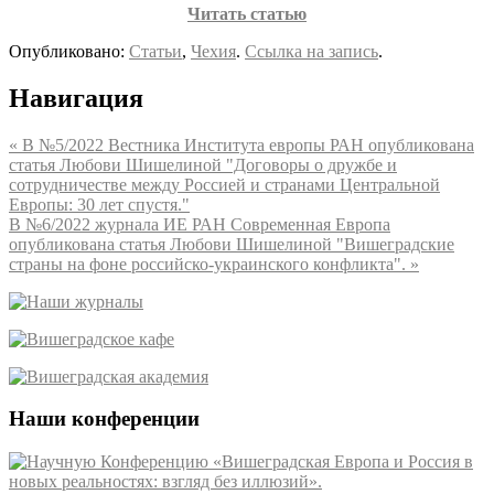
Читать статью
Опубликовано:
Статьи
,
Чехия
.
Ссылка на запись
.
Навигация
«
В №5/2022 Вестника Института европы РАН опубликована
статья Любови Шишелиной "Договоры о дружбе и
сотрудничестве между Россией и странами Центральной
Европы: 30 лет спустя."
В №6/2022 журнала ИЕ РАН Современная Европа
опубликована статья Любови Шишелиной "Вишеградские
страны на фоне российско-украинского конфликта".
»
Наши конференции