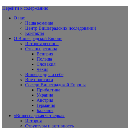
Перейти к содержанию
Вишеградская Европа
О нас
Наша команда
Центр Вишеградских исследований
Контакты
О Вишеградской Европе
История региона
Страны региона
Венгрия
Польша
Словакия
Чехия
Вишеградцы о себе
Вне политики
Соседи Вишеградской Европы
Прибалтика
Украина
Австрия
Германия
Балканы
«Вишеградская четверка»
История
Структуры и активность