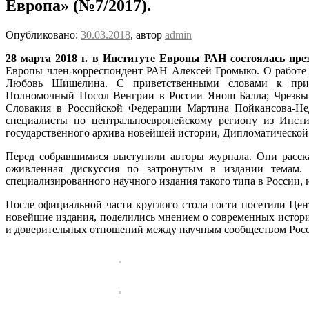
Европа» (№7/2017).
Опубликовано:
30.03.2018
, автор
admin
28 марта 2018 г. в Институте Европы РАН состоялась
пре
Европы член-корреспондент РАН Алексей Громыко. О работе 
Любовь Шишелина.
С приветственными словами к прис
Полномочный Посол Венгрии в России Янош Балла; Чрезвы
Словакия в Российской Федерации Мартина Пойкансова-Нед
специалисты по центральноевропейскому региону из Инст
государственного архива новейшей истории, Дипломатической
Перед собравшимися выступили авторы журнала. Они расска
оживленная дискуссия по затронутым в издании темам. 
специализированного научного издания такого типа в России,
После официальной части круглого стола гости посетили Це
новейшие издания, поделились мнением о современных истори
и доверительных отношений между научным сообществом Росс