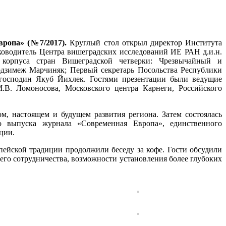
вропа» (№7/2017).
Круглый стол открыл директор Института
ководитель Центра вишеградских исследований ИЕ РАН д.и.н.
 корпуса стран Вишеградской четверки: Чрезвычайный и
зимеж Марчиняк; Первый секретарь Посольства Республики
 господин Якуб Йихлек. Гостями презентации были ведущие
В. Ломоносова, Московского центра Карнеги, Российского
, настоящем и будущем развития региона. Затем состоялась
о выпуска журнала «Современная Европа», единственного
ции.
ейской традиции продолжили беседу за кофе. Гости обсудили
го сотрудничества, возможности установления более глубоких