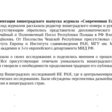
зентация вишеградского выпуска журнала «Современная Е
над журналом рассказала редактор вишеградского номера и ру
утствующим обратились представители дипломатического
чайный и Полномочный Посол Республики Польша в РФ Влод
балова. От Посольства Чешской Республики присутствовал
итута Европы и Института славяноведения РАН, МГУ им. М.
 академии и 3-го европейского департамента МИД РФ.
зали о своих исследованиях и поделились мнением о прошлом
Все присутствующие отмечали уникальность вишеградског
 и говорили о необходимости продолжения традиции его публика
нтр Вишеградских исследований ИЕ РАН, где в центральноевроп
ческих исследованиях. Были обсуждены перспективы дальнейше
ии и вишеградских стран.