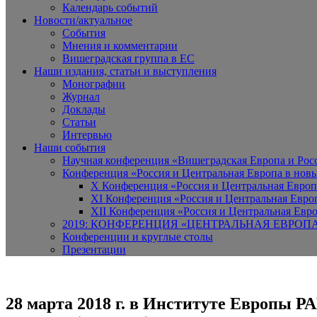
Календарь событий
Новости/актуальное
События
Мнения и комментарии
Вишеградская группа в ЕС
Наши издания, статьи и выступления
Монографии
Журнал
Доклады
Статьи
Интервью
Наши события
Научная конференция «Вишеградская Европа и Росси
Конференция «Россия и Центральная Европа в новы
X Конференция «Россия и Центральная Европ
XI Конференция «Россия и Центральная Евро
XII Конференция «Россия и Центральная Евро
2019: КОНФЕРЕНЦИЯ «ЦЕНТРАЛЬНАЯ ЕВРОП
Конференции и круглые столы
Презентации
28 марта 2018 г. в Институте Европы 