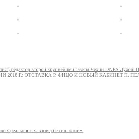
алист, редактор второй крупнейшей газеты Чехии DNES Лубош Пал
ИИ 2018 Г.: ОТСТАВКА Р. ФИЦО И НОВЫЙ КАБИНЕТ П. 