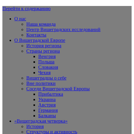
Перейти к содержанию
Вишеградская Европа
О нас
Наша команда
Центр Вишеградских исследований
Контакты
О Вишеградской Европе
История региона
Страны региона
Венгрия
Польша
Словакия
Чехия
Вишеградцы о себе
Вне политики
Соседи Вишеградской Европы
Прибалтика
Украина
Австрия
Германия
Балканы
«Вишеградская четверка»
История
Структуры и активность