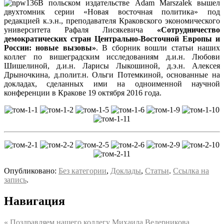
В польском издательстве Adam Marszalek вышел
двухтомник серии «Новая восточная политика» под
редакцией к.э.н., преподавателя Краковского экономического
университета Рафаля Лисякевича
«Сотрудничество
демократических стран Центрально-Восточной Европы и
России: новые вызовы»
. В сборник вошли статьи наших
коллег по вишеградским исследованиям д.и.н. Любови
Шишелиной, д.и.н. Ларисы Лыкошиной, д.э.н. Алексея
Дрыночкина, д.полит.н. Ольги Потемкиной, основанные на
докладах, сделанных ими на одноименной научной
конференции в Кракове 19 октября 2016 года.
Опубликовано:
Без категории
,
Доклады
,
Статьи
.
Ссылка на
запись
.
Навигация
«
Поздравляем нашего коллегу Михаила Ведерникова