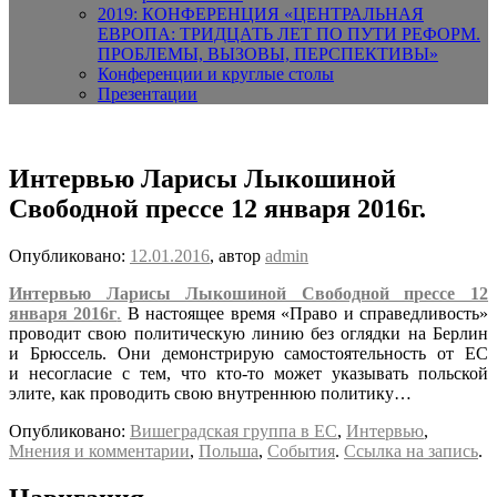
2019: КОНФЕРЕНЦИЯ «ЦЕНТРАЛЬНАЯ
ЕВРОПА: ТРИДЦАТЬ ЛЕТ ПО ПУТИ РЕФОРМ.
ПРОБЛЕМЫ, ВЫЗОВЫ, ПЕРСПЕКТИВЫ»
Конференции и круглые столы
Презентации
​Интервью Ларисы Лыкошиной
Свободной прессе 12 января 2016г.
Опубликовано:
12.01.2016
, автор
admin
​Интервью Ларисы Лыкошиной Свободной прессе 12
января 2016г
.
В настоящее время «Право и справедливость»
проводит свою политическую линию без оглядки на Берлин
и Брюссель. Они демонстрирую самостоятельность от ЕС
и несогласие с тем, что кто-то может указывать польской
элите, как проводить свою внутреннюю политику…
Опубликовано:
Вишеградская группа в ЕС
,
Интервью
,
Мнения и комментарии
,
Польша
,
События
.
Ссылка на запись
.