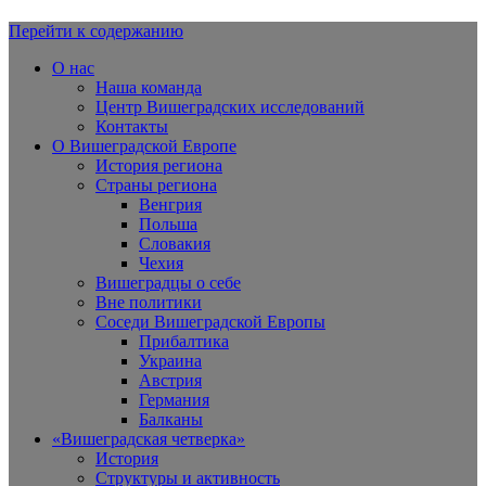
Перейти к содержанию
Вишеградская Европа
О нас
Наша команда
Центр Вишеградских исследований
Контакты
О Вишеградской Европе
История региона
Страны региона
Венгрия
Польша
Словакия
Чехия
Вишеградцы о себе
Вне политики
Соседи Вишеградской Европы
Прибалтика
Украина
Австрия
Германия
Балканы
«Вишеградская четверка»
История
Структуры и активность