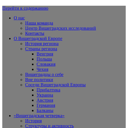
Перейти к содержанию
Вишеградская Европа
О нас
Наша команда
Центр Вишеградских исследований
Контакты
О Вишеградской Европе
История региона
Страны региона
Венгрия
Польша
Словакия
Чехия
Вишеградцы о себе
Вне политики
Соседи Вишеградской Европы
Прибалтика
Украина
Австрия
Германия
Балканы
«Вишеградская четверка»
История
Структуры и активность