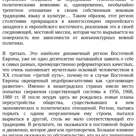
политическими веяниями и, одновременно, необычайно
трепетное отношение к своим собственным вековым
традициям, языку и культуре… Таким образом, этот регион
столетиями превращался в квинтэссенцию европейского
западного и европейского восточного, реализовав это в своей
соединяющей, мостовой миссии, которая часто вырывается на
поверхность вне зависимости от конъюнктурных веяний
политики.
В третьих. Это наиболее динамичный регион Восточной
Европы, уже не одно десятилетие пытавшийся заявить о себе
в самых разных, преимущественно реформаторских качествах,
что очень напоминает мучительно искомый человечеством в
ХХ столетии «третий путь», почему-то в случае Восточной
Европы окрещенный недоброжелателями как «догоняющее
развитие». Именно в вишеградских странах имели место
попытки свержения существующей системы в 1956, 1968,
1980 гг. И после неудач здесь же рождались новые планы
переустройства общества, существовавших в нем
экономических и политических отношений. Регион, пытаясь
порвать с одним неорганичным ему строем, пытался
вырваться в другой, столь же мало соответствующий его
традициям. В результате, он оказывался в постоянной борьбе
и движении, которое двигали противоречия. Большое влияние
на регион оказывало то обстоятельство, что на его территории