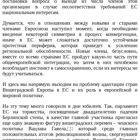
постановки вопроса о выходе из числа членов этой
организации в случае несоответствия требований ЕС
национальным интересам.
Думается, что в отношениях между новыми и старыми
членами Евросоюза наступил момент, когда необходимо
введение некоторой симметрии в процесс конвергенции,
иначе в ЕС может сложиться достаточно устойчивая
протестная периферия, которая приведет к усилению
региональной обособленности. Новые члены, безусловно,
вместе со всеми странами ЕС пройдут какую-то часть пути
общеевропейской интеграции, но затем в них неизбежно
возобладает инстинкт к самосохранению, если их интересы не
будут учитываться.
И здесь мы напрямую выходим на проблему адаптации стран
Вишеградской Европы в ЕС и их роль в европейской и
мировой политике.
На эту тему много говорили в дни юбилеев. Так, парламент
ЕС на торжества, посвященные двадцатилетию падения
Берлинской стены, в качестве главной участника пригласил
еще одну знаковую фигуру вишеградских перемен – чешского
политика Вацлава Гавела,
[3]
который среди главных
положительных итогов революционной волны, свергнувшей
коммунистические режимы в странах Восточной Европы,