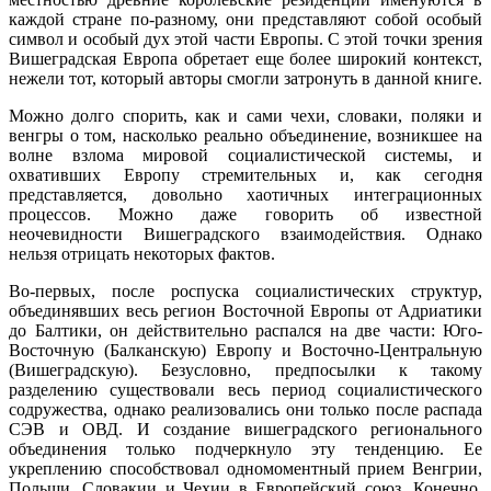
каждой стране по-разному, они представляют собой особый
символ и особый дух этой части Европы. С этой точки зрения
Вишеградская Европа обретает еще более широкий контекст,
нежели тот, который авторы смогли затронуть в данной книге.
Можно долго спорить, как и сами чехи, словаки, поляки и
венгры о том, насколько реально объединение, возникшее на
волне взлома мировой социалистической системы, и
охвативших Европу стремительных и, как сегодня
представляется, довольно хаотичных интеграционных
процессов. Можно даже говорить об известной
неочевидности Вишеградского взаимодействия. Однако
нельзя отрицать некоторых фактов.
Во-первых, после роспуска социалистических структур,
объединявших весь регион Восточной Европы от Адриатики
до Балтики, он действительно распался на две части: Юго-
Восточную (Балканскую) Европу и Восточно-Центральную
(Вишеградскую). Безусловно, предпосылки к такому
разделению существовали весь период социалистического
содружества, однако реализовались они только после распада
СЭВ и ОВД. И создание вишеградского регионального
объединения только подчеркнуло эту тенденцию. Ее
укреплению способствовал одномоментный прием Венгрии,
Польши, Словакии и Чехии в Европейский союз. Конечно,