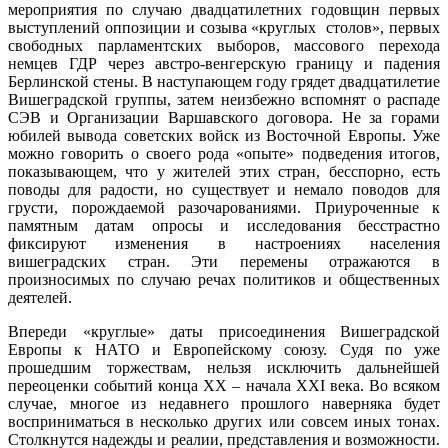
мероприятия по случаю двадцатилетних годовщин первых
выступлений оппозиции и созыва «круглых столов», первых
свободных парламентских выборов, массового перехода
немцев ГДР через австро-венгерскую границу и падения
Берлинской стены. В наступающем году грядет двадцатилетие
Вишеградской группы, затем неизбежно вспомнят о распаде
СЭВ и Организации Варшавского договора. Не за горами
юбилей вывода советских войск из Восточной Европы. Уже
можно говорить о своего рода «опыте» подведения итогов,
показывающем, что у жителей этих стран, бесспорно, есть
поводы для радости, но существует и немало поводов для
грусти, порождаемой разочарованиями. Приуроченные к
памятным датам опросы и исследования бесстрастно
фиксируют изменения в настроениях населения
вишеградских стран. Эти перемены отражаются в
произносимых по случаю речах политиков и общественных
деятелей.
Впереди «круглые» даты присоединения Вишеградской
Европы к НАТО и Европейскому союзу. Судя по уже
прошедшим торжествам, нельзя исключить дальнейшей
переоценки событий конца ХХ – начала XXI века. Во всяком
случае, многое из недавнего прошлого наверняка будет
восприниматься в несколько других или совсем иных тонах.
Столкнутся надежды и реалии, представления и возможности.