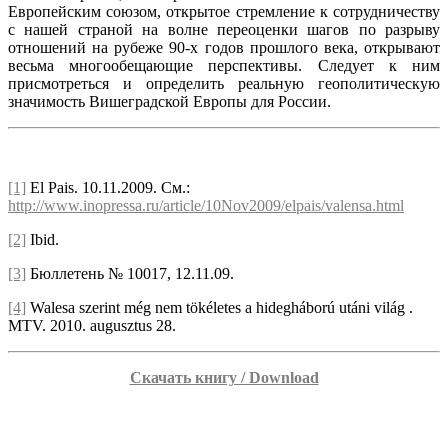
Европейским союзом, открытое стремление к сотрудничеству
с нашей страной на волне переоценки шагов по разрыву
отношений на рубеже 90-х годов прошлого века, открывают
весьма многообещающие перспективы. Следует к ним
присмотреться и определить реальную геополитическую
значимость Вишеградской Европы для России.
[1]
El Pais. 10.11.2009. См.:
http://www.inopressa.ru/article/10Nov2009/elpais/valensa.html
[2]
Ibid.
[3]
Бюллетень № 10017, 12.11.09.
[4]
Walesa szerint még nem tökéletes a hidegháború utáni világ .
MTV. 2010. augusztus 28.
Скачать книгу / Download