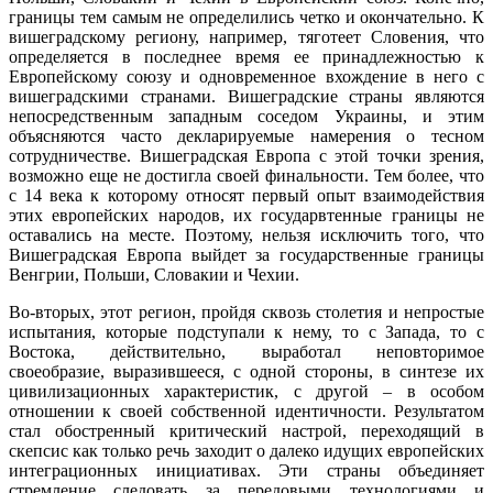
границы тем самым не определились четко и окончательно. К
вишеградскому региону, например, тяготеет Словения, что
определяется в последнее время ее принадлежностью к
Европейскому союзу и одновременное вхождение в него с
вишеградскими странами. Вишеградские страны являются
непосредственным западным соседом Украины, и этим
объясняются часто декларируемые намерения о тесном
сотрудничестве. Вишеградская Европа с этой точки зрения,
возможно еще не достигла своей финальности. Тем более, что
с 14 века к которому относят первый опыт взаимодействия
этих европейских народов, их государвтенные границы не
оставались на месте. Поэтому, нельзя исключить того, что
Вишеградская Европа выйдет за государственные границы
Венгрии, Польши, Словакии и Чехии.
Во-вторых, этот регион, пройдя сквозь столетия и непростые
испытания, которые подступали к нему, то с Запада, то с
Востока, действительно, выработал неповторимое
своеобразие, выразившееся, с одной стороны, в синтезе их
цивилизационных характеристик, с другой – в особом
отношении к своей собственной идентичности. Результатом
стал обостренный критический настрой, переходящий в
скепсис как только речь заходит о далеко идущих европейских
интеграционных инициативах. Эти страны объединяет
стремление следовать за передовыми технологиями и