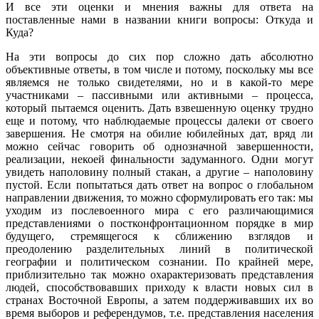
И все эти оценки и мнения важны для ответа на
поставленные нами в названии книги вопросы: Откуда и
Куда?
На эти вопросы до сих пор сложно дать абсолютно
объективные ответы, в том числе и потому, поскольку мы все
являемся не только свидетелями, но и в какой-то мере
участниками – пассивными или активными – процесса,
который пытаемся оценить. Дать взвешенную оценку трудно
еще и потому, что наблюдаемые процессы далеки от своего
завершения. Не смотря на обилие юбилейных дат, вряд ли
можно сейчас говорить об однозначной завершенности,
реализации, некоей финальности задуманного. Одни могут
увидеть наполовину полный стакан, а другие – наполовину
пустой. Если попытаться дать ответ на вопрос о глобальном
направлении движения, то можно сформулировать его так: мы
уходим из послевоенного мира с его различающимися
представлениями о постконфронтационном порядке в мир
будущего, стремящегося к сближению взглядов и
преодолению разделительных линий в политической
географии и политическом сознании. По крайней мере,
приблизительно так можно охарактеризовать представления
людей, способствовавших приходу к власти новых сил в
странах Восточной Европы, а затем поддерживавших их во
время выборов и референдумов, т.е. представления населения