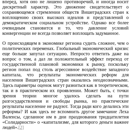
вперед, хотя оно не лишено противоречий, и иногда носит
дискретный характер. Это движение свидетельствует о
сохраняющемся стремлении обществ Вишеградских стран к
воплощению своих высоких идеалов и представлений о
демократическом социальном устройстве. Однако все более
очевидным становится и то, что давление условий
конвергенции не всегда позволяет воплощать задуманное.
О происходящем в экономике региона судить сложнее, чем о
политических переменах. Глобальный экономический кризис
еще больше запутал ситуацию. Непросто ответить даже на
вопрос о том, а дал ли положительный эффект переход от
государственной плановой экономики к рынку, поскольку
регион попал под столь агрессивное воздействие западного
капитала, что результаты экономических реформ для
населения Вишеградских стран оказались неоднозначными.
Здесь параметры оценок могут разниться как в теоретическом,
так и в практическом их проявлении. Может быть, с точки
зрения теории многое удалось сделать на пути
разгосударствления и свободы рынка, но практические
результаты население не радуют. Тогда ради кого делались эти
реформы? И как здесь не вспомнить другое замечание Леха
Валенсы, сделанное им в дни празднования тридцатилетия
«Солидарности» о «капитализме, для которого деньги важнее
людей».
[2]