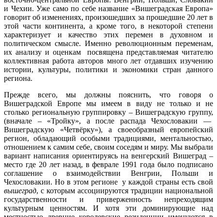
и Чехии. Уже само по себе название «Вишеградская Европа»
говорит об изменениях, произошедших за прошедшие 20 лет в
этой части континента, а кроме того, в некоторой степени
характеризует и качество этих перемен в духовном и
политическом смысле. Именно революционным переменам,
их анализу и оценкам посвящена представляемая читателю
коллективная работа авторов много лет отдавших изучению
истории, культуры, политики и экономики стран данного
региона.
Прежде всего, мы должны пояснить, что говоря о
Вишеградской Европе мы имеем в виду не только и не
столько региональную группировку – Вишеградскую группу,
(вначале – «Тройку», а после распада Чехословакии —
Вишеградскую «Четвёрку»), а своеобразный европейский
регион, обладающий особыми традициями, ментальностью,
отношением к самим себе, своим соседям и миру. Мы выбрали
вариант написания ориентируясь на венгерский Вишеград –
место где 20 лет назад, в феврале 1991 года было подписано
соглашение о взаимодействии Венгрии, Польши и
Чехословакии. Но в этом регионе у каждой страны есть свой
вышеград
, с которым ассоциируются традиции национальной
государственности и приверженность непреходящим
культурным ценностям. И хотя эти доминирующие над
местностью древние королевские резиденции именуются в