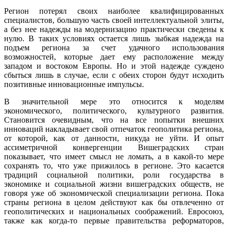
Регион потерял своих наиболее квалифицированных
специалистов, большую часть своей интеллектуальной элиты,
а без нее надежды на модернизацию практически сведены к
нулю. В таких условиях остается лишь зыбкая надежда на
подъем региона за счет удачного использования
возможностей, которые дает ему расположение между
западом и востоком Европы. Но и этой надежде суждено
сбыться лишь в случае, если с обеих сторон будут исходить
позитивные инновационные импульсы.
В значительной мере это относится к моделям
экономического, политического, культурного развития.
Становится очевидным, что на все попытки внешних
инноваций накладывает свой отпечаток геополитика региона,
от которой, как от данности, никуда не уйти. И опыт
ассиметричной конвергенции Вишеградских стран
показывает, что имеет смысл не ломать, а в какой-то мере
сохранять то, что уже прижилось в регионе. Это касается
традиций социальной политики, роли государства в
экономике и социальной жизни вишеградских обществ, не
говоря уже об экономической специализации региона. Пока
страны региона в целом действуют как бы отвлеченно от
геополитических и национальных соображений. Евросоюз,
также как когда-то первые правительства реформаторов,