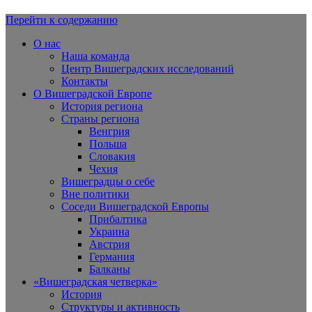
Перейти к содержанию
Вишеградская Европа
О нас
Наша команда
Центр Вишеградских исследований
Контакты
О Вишеградской Европе
История региона
Страны региона
Венгрия
Польша
Словакия
Чехия
Вишеградцы о себе
Вне политики
Соседи Вишеградской Европы
Прибалтика
Украина
Австрия
Германия
Балканы
«Вишеградская четверка»
История
Структуры и активность