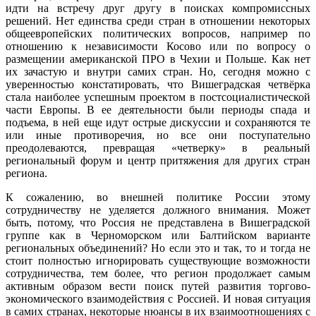
идти на встречу друг другу в поисках компромиссных
решений. Нет единства среди стран в отношении некоторых
общеевропейских политических вопросов, например по
отношению к независимости Косово или по вопросу о
размещении американской ПРО в Чехии и Польше. Как нет
их зачастую и внутри самих стран. Но, сегодня можно с
уверенностью констатировать, что Вишеградская четвёрка
стала наиболее успешным проектом в постсоциалистической
части Европы. В ее деятельности были периоды спада и
подъема, в ней еще идут острые дискуссии и сохраняются те
или иные противоречия, но все они поступательно
преодолеваются, превращая «четверку» в реальный
региональный форум и центр притяжения для других стран
региона.
К сожалению, во внешней политике России этому
сотрудничеству не уделяется должного внимания. Может
быть, потому, что Россия не представлена в Вишеградской
группе как в Черноморском или Балтийском варианте
региональных объединений? Но если это и так, то и тогда не
стоит полностью игнорировать существующие возможности
сотрудничества, тем более, что регион продолжает самым
активным образом вести поиск путей развития торгово-
экономического взаимодействия с Россией. И новая ситуация
в самих странах, некоторые нюансы в их взаимоотношениях с