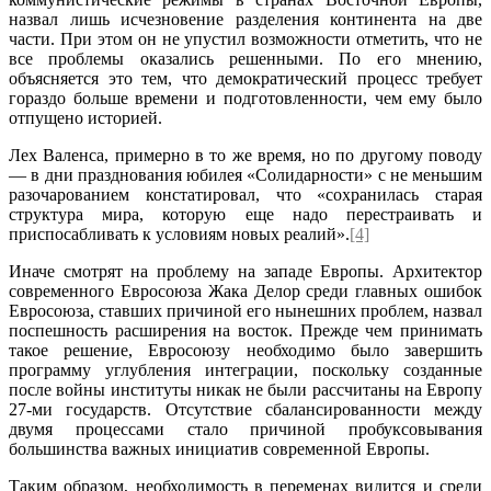
назвал лишь исчезновение разделения континента на две
части. При этом он не упустил возможности отметить, что не
все проблемы оказались решенными. По его мнению,
объясняется это тем, что демократический процесс требует
гораздо больше времени и подготовленности, чем ему было
отпущено историей.
Лех Валенса, примерно в то же время, но по другому поводу
— в дни празднования юбилея «Солидарности» с не меньшим
разочарованием констатировал, что «сохранилась старая
структура мира, которую еще надо перестраивать и
приспосабливать к условиям новых реалий».
[4]
Иначе смотрят на проблему на западе Европы. Архитектор
современного Евросоюза Жака Делор среди главных ошибок
Евросоюза, ставших причиной его нынешних проблем, назвал
поспешность расширения на восток. Прежде чем принимать
такое решение, Евросоюзу необходимо было завершить
программу углубления интеграции, поскольку созданные
после войны институты никак не были рассчитаны на Европу
27-ми государств. Отсутствие сбалансированности между
двумя процессами стало причиной пробуксовывания
большинства важных инициатив современной Европы.
Таким образом, необходимость в переменах видится и среди