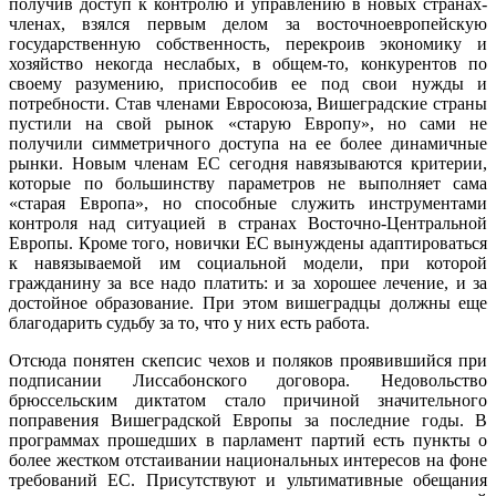
получив доступ к контролю и управлению в новых странах-
членах, взялся первым делом за восточноевропейскую
государственную собственность, перекроив экономику и
хозяйство некогда неслабых, в общем-то, конкурентов по
своему разумению, приспособив ее под свои нужды и
потребности. Став членами Евросоюза, Вишеградские страны
пустили на свой рынок «старую Европу», но сами не
получили симметричного доступа на ее более динамичные
рынки. Новым членам ЕС сегодня навязываются критерии,
которые по большинству параметров не выполняет сама
«старая Европа», но способные служить инструментами
контроля над ситуацией в странах Восточно-Центральной
Европы. Кроме того, новички ЕС вынуждены адаптироваться
к навязываемой им социальной модели, при которой
гражданину за все надо платить: и за хорошее лечение, и за
достойное образование. При этом вишеградцы должны еще
благодарить судьбу за то, что у них есть работа.
Отсюда понятен скепсис чехов и поляков проявившийся при
подписании Лиссабонского договора. Недовольство
брюссельским диктатом стало причиной значительного
поправения Вишеградской Европы за последние годы. В
программах прошедших в парламент партий есть пункты о
более жестком отстаивании национальных интересов на фоне
требований ЕС. Присутствуют и ультимативные обещания