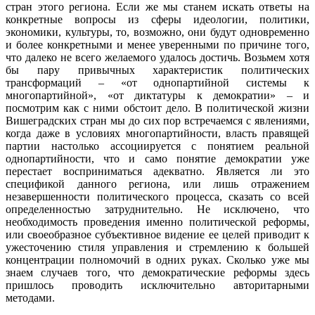
стран этого региона. Если же мы станем искать ответы на
конкретные вопросы из сферы идеологии, политики,
экономики, культуры, то, возможно, они будут одновременно
и более конкретными и менее уверенными по причине того,
что далеко не всего желаемого удалось достичь. Возьмем хотя
бы пару привычных характеристик политических
трансформаций – «от однопартийной системы к
многопартийной», «от диктатуры к демократии» – и
посмотрим как с ними обстоит дело. В политической жизни
Вишеградских стран мы до сих пор встречаемся с явлениями,
когда даже в условиях многопартийности, власть правящей
партии настолько ассоциируется с понятием реальной
однопартийности, что и само понятие демократии уже
перестает восприниматься адекватно. Является ли это
спецификой данного региона, или лишь отражением
незавершенности политического процесса, сказать со всей
определенностью затруднительно. Не исключено, что
необходимость проведения именно политической реформы,
или своеобразное субъективное видение ее целей приводит к
ужесточению стиля управления и стремлению к большей
концентрации полномочий в одних руках. Сколько уже мы
знаем случаев того, что демократические реформы здесь
пришлось проводить исключительно авторитарными
методами.