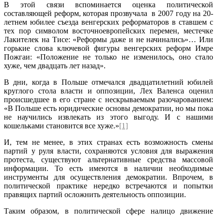
В этой связи вспоминается оценка политической
составляющей реформ, которая прозвучала в 2007 году на 20-
летнем юбилее съезда венгерских реформаторов в ставшем с
тех пор символом восточноевропейских перемен, местечке
Лакителек на Тисе: «Реформы даже и не начинались»… Или
горькие слова ключевой фигуры венгерских реформ Имре
Пожгаи: «Положение не только не изменилось, оно стало
хуже, чем двадцать лет назад».
В дни, когда в Польше отмечался двадцатилетний юбилей
круглого стола власти и оппозиции, Лех Валенса оценил
происшедшее в его стране с нескрываемым разочарованием:
«В Польше есть юридические основы демократии, но мы пока
не научились извлекать из этого выгоду. И с нашими
кошельками становится все хуже.»
[1]
И, тем не менее, в этих странах есть возможность смены
партий у руля власти, сохраняются условия для выражения
протеста, существуют альтернативные средства массовой
информации. То есть имеются в наличии необходимые
инструменты для осуществления демократии. Впрочем, в
политической практике нередко встречаются и попытки
правящих партий осложнить деятельность оппозиции.
Таким образом, в политической сфере налицо движение