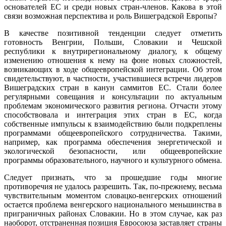
основателей ЕС и среди новых стран-членов. Какова в этой
связи возможная перспектива и роль Вишеградской Европы?
В качестве позитивной тенденции следует отметить
готовность Венгрии, Польши, Словакии и Чешской
республики к внутрирегиональному диалогу, к общему
изменению отношения к нему на фоне новых сложностей,
возникающих в ходе общеевропейской интеграции. Об этом
свидетельствуют, в частности, участившиеся встречи лидеров
Вишеградских стран в канун саммитов ЕС. Стали более
регулярными совещания и консультации по актуальным
проблемам экономического развития региона. Отчасти этому
способствовала и интеграция этих стран в ЕС, когда
собственные импульсы к взаимодействию были подкреплены
программами общеевропейского сотрудничества. Такими,
например, как программа обеспечения энергетической и
экологической безопасности, или общеевропейские
программы образовательного, научного и культурного обмена.
Следует признать, что за прошедшие годы многие
противоречия не удалось разрешить. Так, по-прежнему, весьма
чувствительным моментом словацко-венгерских отношений
остается проблема венгерского национального меньшинства в
приграничных районах Словакии. Но в этом случае, как раз
наоборот, отстраненная позиция Евросоюза заставляет страны