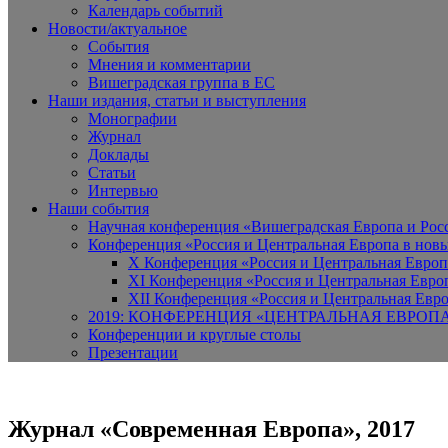
Календарь событий
Новости/актуальное
События
Мнения и комментарии
Вишеградская группа в ЕС
Наши издания, статьи и выступления
Монографии
Журнал
Доклады
Статьи
Интервью
Наши события
Научная конференция «Вишеградская Европа и Росси
Конференция «Россия и Центральная Европа в новы
X Конференция «Россия и Центральная Европ
XI Конференция «Россия и Центральная Евро
XII Конференция «Россия и Центральная Евро
2019: КОНФЕРЕНЦИЯ «ЦЕНТРАЛЬНАЯ ЕВРОП
Конференции и круглые столы
Презентации
Журнал «Современная Европа», 2017