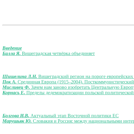
Введение
Балла Я.
Вишеградская четвёрка объединяет
Шишелина Л.Н.
Вишеградский регион на пороге европейских
Пок А.
Срединная Европа (1915‒2004). Посткоммунистический
Мисливец Ф.
Зачем нам заново изобретать Центральную Европ
Корнась Е.
Пределы дедемократизации польской политической
Болгова И.В.
Актуальный этап Восточной политики ЕС
Марушьяк Ю.
Словакия и Россия: между национальными инте