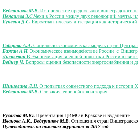
Ведерников М.В.
Исторические предпосылки вишеградского по
Ненашева З.С.
Чехи в России между двух революций: мечты, и
Буневич Д.С.
Евроатлантическая интеграция как исторически
Габарта А.А.
Социально-экономическая модель стран Центра
Бажан А.И.
Экономическое взаимодействие России с Вишегр
Лисякевич Р.
Экономизация внешней политики России в свете
Вейнер Ч.
Вопросы оценки безопасности энергоснабжения и д
Шишелина Л.Н.
О попытках совместного подхода к истории 
Ведерников М.В.
Словакия: европейская история
Русакова М.Ю.
Презентация ЦИМО в Кракове и Будапеште
Иванова А.К., Ведерников М.В.
Отношения стран Вишеградской
Путеводитель по номерам журналов за 2017 год