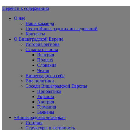
Перейти к содержанию
Вишеградская Европа
О нас
Наша команда
Центр Вишеградских исследований
Контакты
О Вишеградской Европе
История региона
Страны региона
Венгрия
Польша
Словакия
Чехия
Вишеградцы о себе
Вне политики
Соседи Вишеградской Европы
Прибалтика
Украина
Австрия
Германия
Балканы
«Вишеградская четверка»
История
Структуры и активность