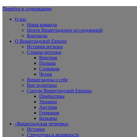
Перейти к содержанию
Вишеградская Европа
О нас
Наша команда
Центр Вишеградских исследований
Контакты
О Вишеградской Европе
История региона
Страны региона
Венгрия
Польша
Словакия
Чехия
Вишеградцы о себе
Вне политики
Соседи Вишеградской Европы
Прибалтика
Украина
Австрия
Германия
Балканы
«Вишеградская четверка»
История
Структуры и активность