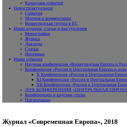
Календарь событий
Новости/актуальное
События
Мнения и комментарии
Вишеградская группа в ЕС
Наши издания, статьи и выступления
Монографии
Журнал
Доклады
Статьи
Интервью
Наши события
Научная конференция «Вишеградская Европа и Росси
Конференция «Россия и Центральная Европа в новы
X Конференция «Россия и Центральная Европ
XI Конференция «Россия и Центральная Евро
XII Конференция «Россия и Центральная Евро
2019: КОНФЕРЕНЦИЯ «ЦЕНТРАЛЬНАЯ ЕВРОП
Конференции и круглые столы
Презентации
Журнал «Современная Европа», 2018