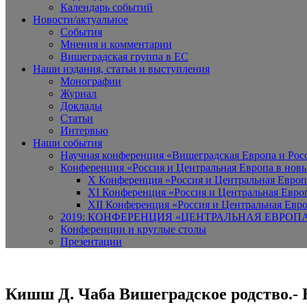
Календарь событий
Новости/актуальное
События
Мнения и комментарии
Вишеградская группа в ЕС
Наши издания, статьи и выступления
Монографии
Журнал
Доклады
Статьи
Интервью
Наши события
Научная конференция «Вишеградская Европа и Росси
Конференция «Россия и Центральная Европа в новы
X Конференция «Россия и Центральная Европ
XI Конференция «Россия и Центральная Евро
XII Конференция «Россия и Центральная Евро
2019: КОНФЕРЕНЦИЯ «ЦЕНТРАЛЬНАЯ ЕВРОП
Конференции и круглые столы
Презентации
Кишш Д. Чаба Вишеградское родство.- В