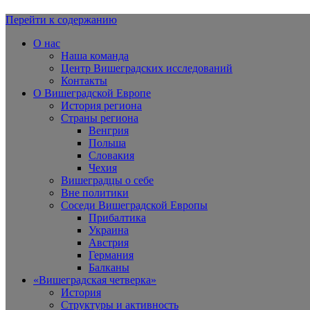
Перейти к содержанию
Вишеградская Европа
О нас
Наша команда
Центр Вишеградских исследований
Контакты
О Вишеградской Европе
История региона
Страны региона
Венгрия
Польша
Словакия
Чехия
Вишеградцы о себе
Вне политики
Соседи Вишеградской Европы
Прибалтика
Украина
Австрия
Германия
Балканы
«Вишеградская четверка»
История
Структуры и активность