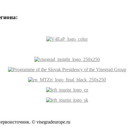
егиона:
ервоисточник. © visegradeurope.ru