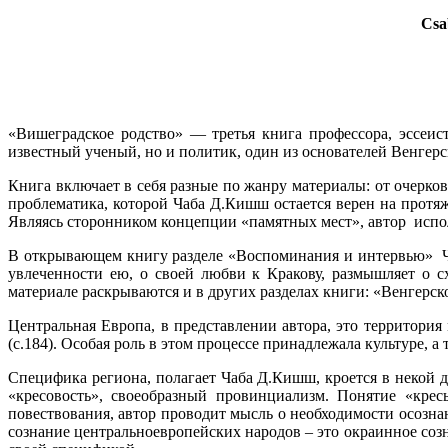
Csa
«Вишеградское родство» — третья книга профессора, эссеис
известный ученый, но и политик, один из основателей Венгер
Книга включает в себя разные по жанру материалы: от очерк
проблематика, которой Чаба Д.Кишш остается верен на протя
Являясь сторонником концепции «памятных мест», автор исполь
В открывающем книгу разделе «Воспоминания и интервью» Ча
увлеченности ею, о своей любви к Кракову, размышляет о 
материале раскрываются и в других разделах книги: «Венгерс
Центральная Европа, в представлении автора, это территори
(с.184). Особая роль в этом процессе принадлежала культуре, а
Специфика региона, полагает Чаба Д.Кишш, кроется в некой 
«кресовость», своеобразный провинциализм. Понятие «крес
повествования, автор проводит мысль о необходимости осозн
сознание центральноевропейских народов – это окраинное созна