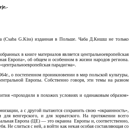
je.-
а (Csaba G.Kiss) изданная в Польше. Чаба Д.Кишш не только
обранных в книге материалов является центральноевропейская
ная Европа», об общем и особенном в жизни народов региона.
 «центральноевропейская парадигма».
4г., о постепенном проникновении в мир польской культуры,
ентральной Европы. Собственно говоря, эти темы на разном
звития «проходили в похожих условиях и одинаковым образом»
низации, а с другой пытаются сохранить свою «окраинность»,
 для венгерского, и для хорватского. На протяжении всего
альная Европа (ЦЕ) — это окраина Европы и, соответственно,
я. Не слиться с ней, а войти как некая особая составляющая со