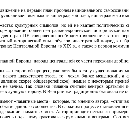
ыдвижение на первый план проблем национального самосознани
бусловливает значимость вишеградской идеи, вишеградского взаи
жество культурных символов, но ей не хватает политических с
 формирование общей центральноевропейской исторической памя
 для стран ЦЕ совершенно необходимо включение в этот пер
 Разный исторический опыт обусловливает разный подход к изб
транах Центральной Европы «в XIX в., а также в период комму
Западной Европы, народы центральной ее части пережили двойно
 — непростой процесс, уже хотя бы в силу существования мно
е некого шляхетского этоса, то чехам ближе мещанский, а 
 явление скорее общеевропейское): немцы с некоторым пренеб
 не вечны. Так словаки издавна считали венгров братьями по
не в лучшую сторону. В Венгрии же традиционно бытовало не оче
имеют «памятные места», которые, по мнению автора, «отлича
 бытия данного сообщества. В сложном процессе становления н
содержание памятных мест. Автор приводит несколько примеро
 очень по-разному трактовалась румынами и венграми. Соответ