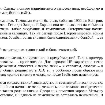
я. Однако, помимо национального самосознания, необходимо и
модействия (с.64).
имволов. Таковыми могли бы стать события 1956г. в Венгрии,
ти. Если для Западной Европы она основывается на событиях
ечень также оккупации и коммунизма. Историческая память
ранным явлениям. Так на Западе после Второй мировой войны
низма, борьба против тирании была одновременно борьбой … за
й тоталитаризм: нацистский и большевистский.
гочисленных стереотипов и предубеждений. Так, к примеру,
словакам — крестьянский. Для народов ЦЕ характерно некое
режением относятся к чехам, чехи – к словакам, словаки – к
 общей родине, но в XIX в., а особенно после образования
нь лестное мнение о чехах, но после 1968г. оно изменилось.
ются множественной значимостью и временной пластичностью,
аций эти памятные места менялись, сталкивались исторические
в такого рода коллизий. Среди них памятник королю Матьяшу
ственно, и надпись на памятнике не оставалась неизменной. В