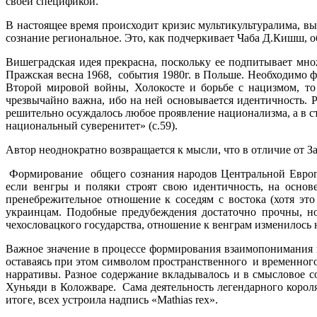
своей спецификой.
В настоящее время происходит кризис мультикультуралима, в
сознание региональное. Это, как подчеркивает Чаба Д.Кишш, о
Вишеградская идея прекрасна, поскольку ее подпитывает мно
Пражская весна 1968, события 1980г. в Польше. Необходимо
Второй мировой войны, Холокосте и борьбе с нацизмом, то
чрезвычайно важна, ибо на ней основывается идентичность.
решительно осуждалось любое проявление национализма, а в с
национальный суверенитет» (с.59).
Автор неоднократно возвращается к мысли, что в отличие от 
Формирование общего сознания народов Центральной Европы
если венгры и поляки строят свою идентичность, на основ
пренебрежительное отношение к соседям с востока (хотя это
украинцам. Подобные предубеждения достаточно прочны, но
чехословацкого государства, отношение к венграм изменилось 
Важное значение в процессе формирования взаимопонимания 
оставаясь при этом символом пространственного и временного
нарративы. Разное содержание вкладывалось и в смысловое 
Хуньяди в Коложваре. Сама деятельность легендарного короля
итоге, всех устроила надпись «Mathias rex».