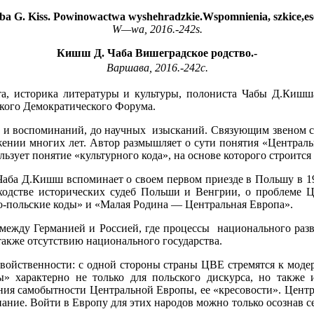
ba G. Kiss. Powinowactwa wyshehradzkie.Wspomnienia, szkice,ese
W
—
wa
, 2016.-242
s
.
Кишш Д. Чаба Вишеградское родство.-
Варшава, 2016.-242с.
та, историка литературы и культуры, полониста Чабы Д.Кишш
ского Демократического Форума.
ов и воспоминаний, до научных изысканий. Связующим звеном с
жении многих лет. Автор размышляет о сути понятия «Централь
зует понятие «культурного кода», на основе которого строится
ба Д.Кишш вспоминает о своем первом приезде в Польшу в 196
сходстве исторических судеб Польши и Венгрии, о проблеме Ц
ко-польские коды» и «Малая Родина — Центральная Европа».
я между Германией и Россией, где процессы национального ра
 также отсутствию национального государства.
двойственности: с одной стороны страны ЦВЕ стремятся к модер
ы» характерно не только для польского дискурса, но также и
ания самобытности Центральной Европы, ее «кресовости». Центр
ние. Войти в Европу для этих народов можно только осознав себ