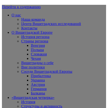
Перейти к содержанию
Вишеградская Европа
О нас
Наша команда
Центр Вишеградских исследований
Контакты
О Вишеградской Европе
История региона
Страны региона
Венгрия
Польша
Словакия
Чехия
Вишеградцы о себе
Вне политики
Соседи Вишеградской Европы
Прибалтика
Украина
Австрия
Германия
Балканы
«Вишеградская четверка»
История
Структуры и активность