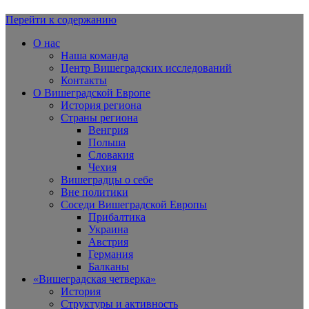
Перейти к содержанию
Вишеградская Европа
О нас
Наша команда
Центр Вишеградских исследований
Контакты
О Вишеградской Европе
История региона
Страны региона
Венгрия
Польша
Словакия
Чехия
Вишеградцы о себе
Вне политики
Соседи Вишеградской Европы
Прибалтика
Украина
Австрия
Германия
Балканы
«Вишеградская четверка»
История
Структуры и активность