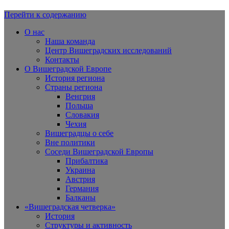
Перейти к содержанию
Вишеградская Европа
О нас
Наша команда
Центр Вишеградских исследований
Контакты
О Вишеградской Европе
История региона
Страны региона
Венгрия
Польша
Словакия
Чехия
Вишеградцы о себе
Вне политики
Соседи Вишеградской Европы
Прибалтика
Украина
Австрия
Германия
Балканы
«Вишеградская четверка»
История
Структуры и активность