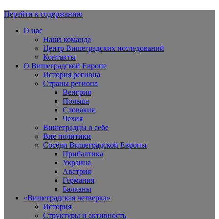
Перейти к содержанию
Вишеградская Европа
О нас
Наша команда
Центр Вишеградских исследований
Контакты
О Вишеградской Европе
История региона
Страны региона
Венгрия
Польша
Словакия
Чехия
Вишеградцы о себе
Вне политики
Соседи Вишеградской Европы
Прибалтика
Украина
Австрия
Германия
Балканы
«Вишеградская четверка»
История
Структуры и активность