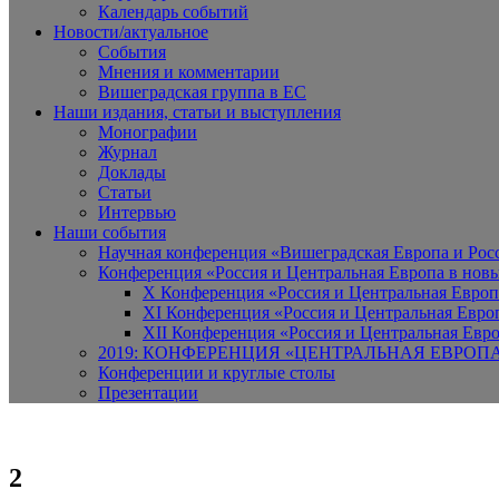
Календарь событий
Новости/актуальное
События
Мнения и комментарии
Вишеградская группа в ЕС
Наши издания, статьи и выступления
Монографии
Журнал
Доклады
Статьи
Интервью
Наши события
Научная конференция «Вишеградская Европа и Росси
Конференция «Россия и Центральная Европа в новы
X Конференция «Россия и Центральная Европ
XI Конференция «Россия и Центральная Евро
XII Конференция «Россия и Центральная Евро
2019: КОНФЕРЕНЦИЯ «ЦЕНТРАЛЬНАЯ ЕВРОП
Конференции и круглые столы
Презентации
2