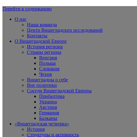
Перейти к содержанию
Вишеградская Европа
О нас
Наша команда
Центр Вишеградских исследований
Контакты
О Вишеградской Европе
История региона
Страны региона
Венгрия
Польша
Словакия
Чехия
Вишеградцы о себе
Вне политики
Соседи Вишеградской Европы
Прибалтика
Украина
Австрия
Германия
Балканы
«Вишеградская четверка»
История
Структуры и активность