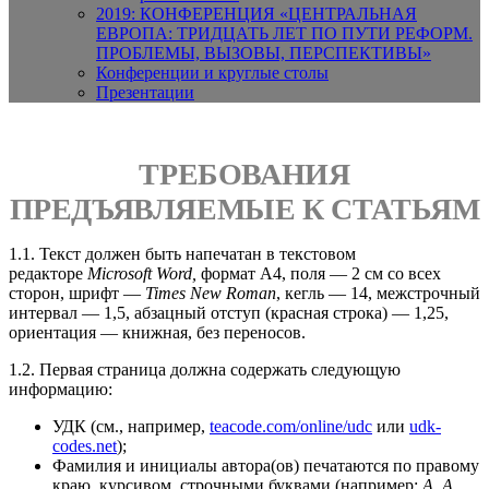
2019: КОНФЕРЕНЦИЯ «ЦЕНТРАЛЬНАЯ
ЕВРОПА: ТРИДЦАТЬ ЛЕТ ПО ПУТИ РЕФОРМ.
ПРОБЛЕМЫ, ВЫЗОВЫ, ПЕРСПЕКТИВЫ»
Конференции и круглые столы
Презентации
ТРЕБОВАНИЯ
ПРЕДЪЯВЛЯЕМЫЕ К СТАТЬЯМ
1.1. Текст должен быть напечатан в текстовом
редакторе
Microsoft Word,
формат А4, поля ― 2 см со всех
сторон, шрифт ―
Times New Roman
, кегль ― 14, межстрочный
интервал ― 1,5, абзацный отступ (красная строка) ― 1,25,
ориентация ― книжная, без переносов.
1.2. Первая страница должна содержать следующую
информацию:
УДК (см., например,
teacode.com/online/udc
или
udk-
codes.net
);
Фамилия и инициалы автора(ов) печатаются по правому
краю, курсивом, строчными буквами (например:
А. А.