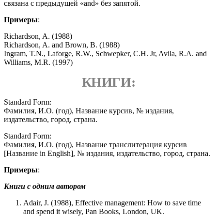
связана с предыдущей «and» без запятой.
Примеры
:
Richardson, A. (1988)
Richardson, A. and Brown, B. (1988)
Ingram, T.N., Laforge, R.W., Schwepker, C.H. Jr, Avila, R.A. and
Williams, M.R. (1997)
КНИГИ:
Standard Form:
Фамилия, И.О. (год), Название курсив, № издания,
издательство, город, страна.
Standard Form:
Фамилия, И.О. (год), Название транслитерация курсив
[Название in English], № издания, издательство, город, страна.
Примеры
:
Книги с одним автором
Adair, J. (1988), Effective management: How to save time
and spend it wisely, Pan Books, London, UK.