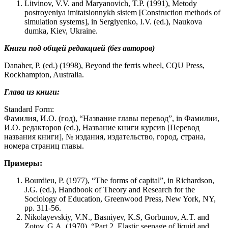
Litvinov, V.V. and Maryanovich, T.P. (1991), Metody
postroyeniya imitatsionnykh sistem [Construction methods of
simulation systems], in Sergiyenko, I.V. (ed.), Naukova
dumka, Kiev, Ukraine.
Книги под общей редакцией (без авторов)
Danaher, P. (ed.) (1998), Beyond the ferris wheel, CQU Press,
Rockhampton, Australia.
Глава из книги:
Standard Form:
Фамилия, И.О. (год), “Название главы перевод”, in Фамилии,
И.О. редакторов (ed.), Название книги курсив [Перевод
названия книги], № издания, издательство, город, страна,
номера страниц главы.
Примеры:
Bourdieu, P. (1977), “The forms of capital”, in Richardson,
J.G. (ed.), Handbook of Theory and Research for the
Sociology of Education, Greenwood Press, New York, NY,
pp. 311-56.
Nikolayevskiy, V.N., Basniyev, K.S, Gorbunov, A.T. and
Zotov, G.A. (1970), “Part 2. Elastic seepage of liquid and