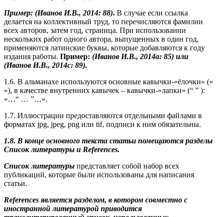
Пример: (Иванов И.В., 2014: 88)
.
В случае если ссылка
делается на коллективный труд, то перечисляются фамилии
всех авторов, затем год, страница. При использовании
нескольких работ одного автора, выпущенных в один год,
применяются латинские буквы, которые добавляются к году
издания работы.
Пример:
(Иванов И.В., 2014
a: 85) или
(Иванов И.В., 2014
c: 89).
1.6. В альманахе используются основные кавычки-«ёлочки» («
»), в качестве внутренних кавычек – кавычки-«лапки» (“ ” ):
«…“ … ”…».
1.7. Иллюстрации предоставляются отдельными файлами в
форматах jpg, jpeg, png или tif, подписи к ним обязательны.
1.8. В конце основного текста статьи помещаются разделы
Список литературы и
References.
Список литературы
представляет собой набор всех
публикаций, которые были использованы для написания
статьи.
References является разделом, в котором совместно с
иностранной литературой приводится