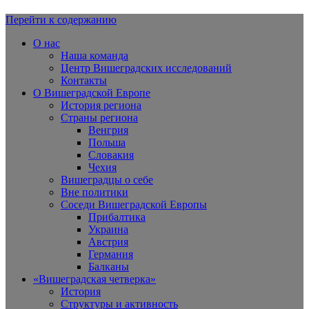
Перейти к содержанию
Вишеградская Европа
О нас
Наша команда
Центр Вишеградских исследований
Контакты
О Вишеградской Европе
История региона
Страны региона
Венгрия
Польша
Словакия
Чехия
Вишеградцы о себе
Вне политики
Соседи Вишеградской Европы
Прибалтика
Украина
Австрия
Германия
Балканы
«Вишеградская четверка»
История
Структуры и активность