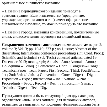
оригинальное английское название.
– Название периодического издания приводят в
транслитерации. Если издательство (предприятие,
учреждение, организация и т.п.) имеет официальное
англоязычное название, то можно приводить это название.
– Название города, названия конференций, пояснительные
слова, словосочетания переводят на английский язык.
Сокращения заменяют англоязычными аналогами
: part 2;
volume 3; Vol. 3; pp. 10-19; 323 p.; no.1; issue; Abstract of the
dissertation; International conference proceedings (Int. Conf. Proc.);
Scientific-and-technical (Sci.-Tech.) collected articles; dated 19
December 2013; monograph; Annals – Ann.; Annual – Annu.;
Colloquium – Colloq. ; Conference – Conf. ; Congress – Congr.;
Technical Paper– Tech. Paper; First; Second; Third; Fourth/nth… –
1st ; 2nd; 3rd; 4th/nth…; Convention – Conv. ; Digest – Dig. ;
Exposition – Expo.; International – Int. ; National – Nat. ;
Proceedings – Proc. ; Record – Rec. ; Symposium – Symp. ;
Technical Digest – Tech. Dig.
Пунктуация должна быть следующей: для двух авторов,
отделяются «and» и без запятой; для нескольких авторов,
разделяются запятыми, но последняя фамилия должна быть