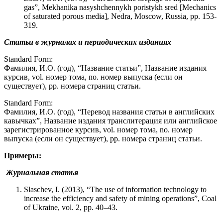
gas”, Mekhanika nasyshchennykh poristykh sred [Mechanics
of saturated porous media], Nedra, Moscow, Russia, pp. 153-
319.
Статьи в журналах и периодических изданиях
Standard Form:
Фамилия, И.О. (год), “Название статьи”, Название издания
курсив, vol. номер тома, no. номер выпуска (если он
существует), pp. номера страниц статьи.
Standard Form:
Фамилия, И.О. (год), “Перевод названия статьи в английских
кавычках”, Название издания транслитерация или английское
зарегистрированное курсив, vol. номер тома, no. номер
выпуска (если он существует), pp. номера страниц статьи.
Примеры:
Журнальная с
татья
Slaschev, I. (2013), “The use of information technology to
increase the efficiency and safety of mining operations”, Coal
of Ukraine, vol. 2, pp. 40–43.