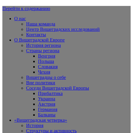
Перейти к содержанию
Вишеградская Европа
О нас
Наша команда
Центр Вишеградских исследований
Контакты
О Вишеградской Европе
История региона
Страны региона
Венгрия
Польша
Словакия
Чехия
Вишеградцы о себе
Вне политики
Соседи Вишеградской Европы
Прибалтика
Украина
Австрия
Германия
Балканы
«Вишеградская четверка»
История
Структуры и активность