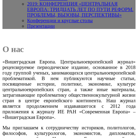
2019: КОНФЕРЕНЦИЯ «ЦЕНТРАЛЬНАЯ
ЕВРОПА: ТРИДЦАТЬ ЛЕТ ПО ПУТИ РЕФОРМ.
ПРОБЛЕМЫ, ВЫЗОВЫ, ПЕРСПЕКТИВЫ»
Конференции и круглые столы
Презентации
О нас
«Вишеградская Европа. Центральноевропейский журнал»
рецензируемое периодическое издание, основанное в 2018
году группой ученых, занимающихся центральноевропейской
проблематикой. В нем публикуются научные статьи,
посвященные истории, политике, экономике, культуре
центральноевропейских стран, а также иные материалы,
затрагивающие проблематику общественнокультурной жизни
стран в центре европейского континента. Наш журнал
является продолжением издававшегося с 2012 года
приложения к журналу ИЕ РАН «Современная Европа» –
«Вишеградская Европа».
Мы приглашаем к сотрудничеству историков, политологов,
философов, культурологов, экономистов, дипломатов,