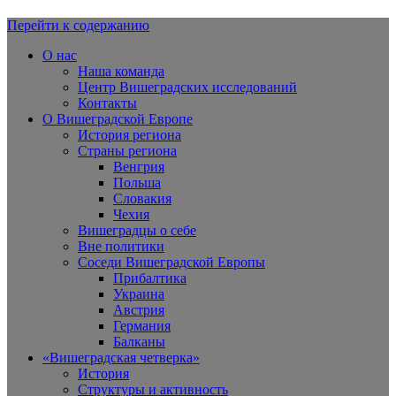
Перейти к содержанию
Вишеградская Европа
О нас
Наша команда
Центр Вишеградских исследований
Контакты
О Вишеградской Европе
История региона
Страны региона
Венгрия
Польша
Словакия
Чехия
Вишеградцы о себе
Вне политики
Соседи Вишеградской Европы
Прибалтика
Украина
Австрия
Германия
Балканы
«Вишеградская четверка»
История
Структуры и активность