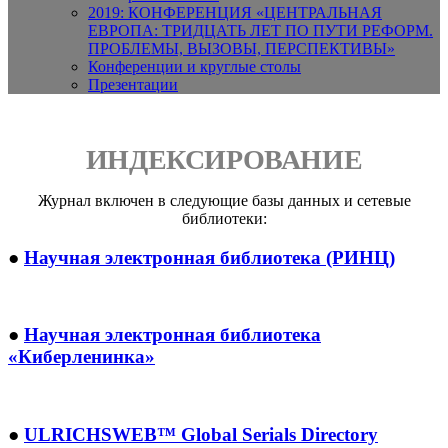
2019: КОНФЕРЕНЦИЯ «ЦЕНТРАЛЬНАЯ
ЕВРОПА: ТРИДЦАТЬ ЛЕТ ПО ПУТИ РЕФОРМ.
ПРОБЛЕМЫ, ВЫЗОВЫ, ПЕРСПЕКТИВЫ»
Конференции и круглые столы
Презентации
ИНДЕКСИРОВАНИЕ
Журнал включен в следующие базы данных и сетевые
библиотеки:
●
Научная электронная библиотека (РИНЦ)
●
Научная электронная библиотека
«Киберленинка»
●
ULRICHSWEB™ Global Serials Direсtory