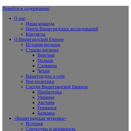
Перейти к содержанию
Вишеградская Европа
О нас
Наша команда
Центр Вишеградских исследований
Контакты
О Вишеградской Европе
История региона
Страны региона
Венгрия
Польша
Словакия
Чехия
Вишеградцы о себе
Вне политики
Соседи Вишеградской Европы
Прибалтика
Украина
Австрия
Германия
Балканы
«Вишеградская четверка»
История
Структуры и активность