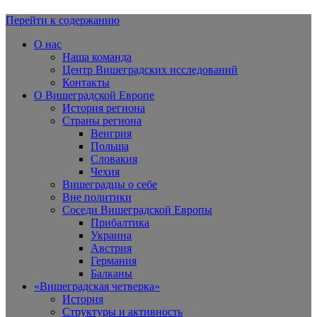
Перейти к содержанию
Вишеградская Европа
О нас
Наша команда
Центр Вишеградских исследований
Контакты
О Вишеградской Европе
История региона
Страны региона
Венгрия
Польша
Словакия
Чехия
Вишеградцы о себе
Вне политики
Соседи Вишеградской Европы
Прибалтика
Украина
Австрия
Германия
Балканы
«Вишеградская четверка»
История
Структуры и активность