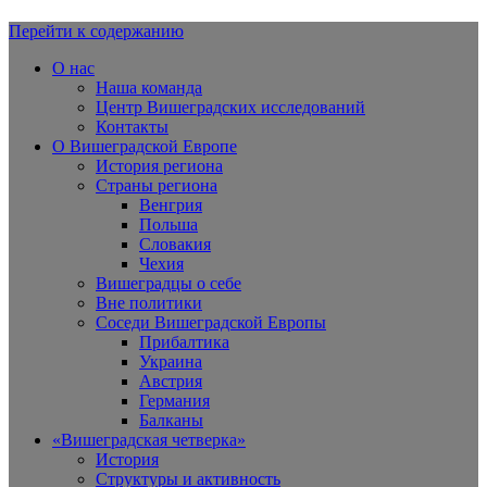
Перейти к содержанию
Вишеградская Европа
О нас
Наша команда
Центр Вишеградских исследований
Контакты
О Вишеградской Европе
История региона
Страны региона
Венгрия
Польша
Словакия
Чехия
Вишеградцы о себе
Вне политики
Соседи Вишеградской Европы
Прибалтика
Украина
Австрия
Германия
Балканы
«Вишеградская четверка»
История
Структуры и активность