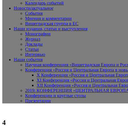
Календарь событий
Новости/актуальное
События
Мнения и комментарии
Вишеградская группа в ЕС
Наши издания, статьи и выступления
Монографии
Журнал
Доклады
Статьи
Интервью
Наши события
Научная конференция «Вишеградская Европа и Росси
Конференция «Россия и Центральная Европа в новы
X Конференция «Россия и Центральная Европ
XI Конференция «Россия и Центральная Евро
XII Конференция «Россия и Центральная Евро
2019: КОНФЕРЕНЦИЯ «ЦЕНТРАЛЬНАЯ ЕВРОП
Конференции и круглые столы
Презентации
4