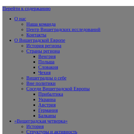
Перейти к содержанию
Вишеградская Европа
О нас
Наша команда
Центр Вишеградских исследований
Контакты
О Вишеградской Европе
История региона
Страны региона
Венгрия
Польша
Словакия
Чехия
Вишеградцы о себе
Вне политики
Соседи Вишеградской Европы
Прибалтика
Украина
Австрия
Германия
Балканы
«Вишеградская четверка»
История
Структуры и активность