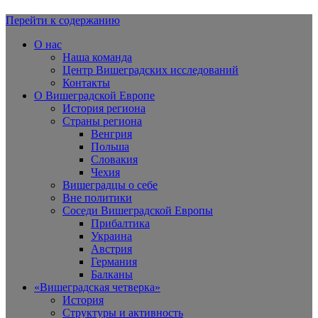
Перейти к содержанию
Вишеградская Европа
О нас
Наша команда
Центр Вишеградских исследований
Контакты
О Вишеградской Европе
История региона
Страны региона
Венгрия
Польша
Словакия
Чехия
Вишеградцы о себе
Вне политики
Соседи Вишеградской Европы
Прибалтика
Украина
Австрия
Германия
Балканы
«Вишеградская четверка»
История
Структуры и активность