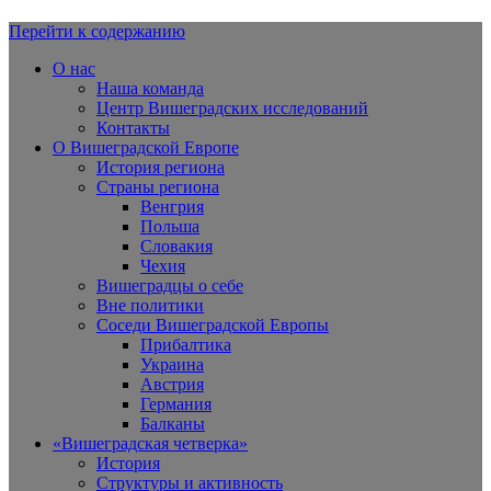
Перейти к содержанию
Вишеградская Европа
О нас
Наша команда
Центр Вишеградских исследований
Контакты
О Вишеградской Европе
История региона
Страны региона
Венгрия
Польша
Словакия
Чехия
Вишеградцы о себе
Вне политики
Соседи Вишеградской Европы
Прибалтика
Украина
Австрия
Германия
Балканы
«Вишеградская четверка»
История
Структуры и активность