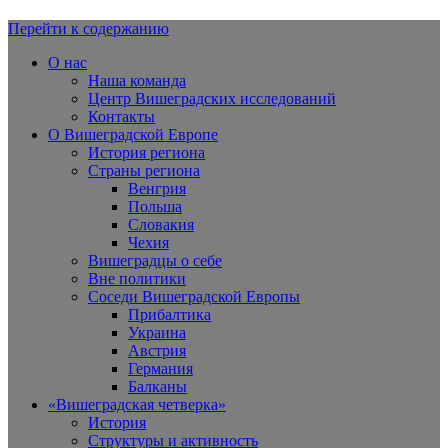
Перейти к содержанию
Вишеградская Европа
О нас
Наша команда
Центр Вишеградских исследований
Контакты
О Вишеградской Европе
История региона
Страны региона
Венгрия
Польша
Словакия
Чехия
Вишеградцы о себе
Вне политики
Соседи Вишеградской Европы
Прибалтика
Украина
Австрия
Германия
Балканы
«Вишеградская четверка»
История
Структуры и активность