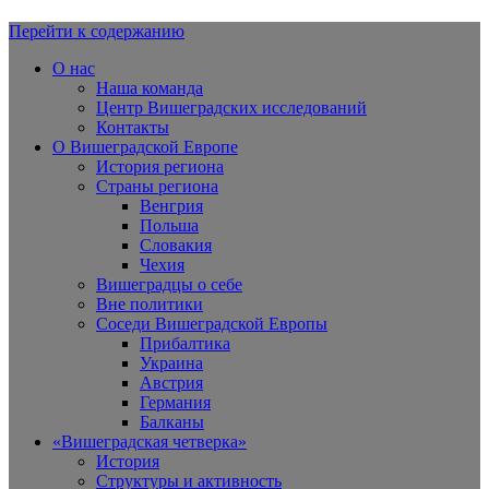
Перейти к содержанию
Вишеградская Европа
О нас
Наша команда
Центр Вишеградских исследований
Контакты
О Вишеградской Европе
История региона
Страны региона
Венгрия
Польша
Словакия
Чехия
Вишеградцы о себе
Вне политики
Соседи Вишеградской Европы
Прибалтика
Украина
Австрия
Германия
Балканы
«Вишеградская четверка»
История
Структуры и активность