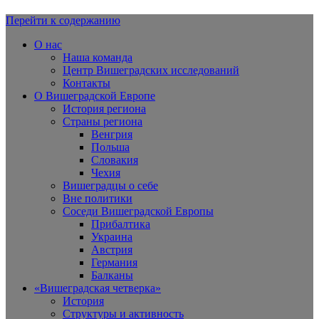
Перейти к содержанию
Вишеградская Европа
О нас
Наша команда
Центр Вишеградских исследований
Контакты
О Вишеградской Европе
История региона
Страны региона
Венгрия
Польша
Словакия
Чехия
Вишеградцы о себе
Вне политики
Соседи Вишеградской Европы
Прибалтика
Украина
Австрия
Германия
Балканы
«Вишеградская четверка»
История
Структуры и активность