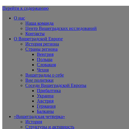
Перейти к содержанию
Вишеградская Европа
О нас
Наша команда
Центр Вишеградских исследований
Контакты
О Вишеградской Европе
История региона
Страны региона
Венгрия
Польша
Словакия
Чехия
Вишеградцы о себе
Вне политики
Соседи Вишеградской Европы
Прибалтика
Украина
Австрия
Германия
Балканы
«Вишеградская четверка»
История
Структуры и активность