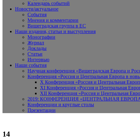
Календарь событий
Новости/актуальное
События
Мнения и комментарии
Вишеградская группа в ЕС
Наши издания, статьи и выступления
Монографии
Журнал
Доклады
Статьи
Интервью
Наши события
Научная конференция «Вишеградская Европа и Росси
Конференция «Россия и Центральная Европа в новы
X Конференция «Россия и Центральная Европ
XI Конференция «Россия и Центральная Евро
XII Конференция «Россия и Центральная Евро
2019: КОНФЕРЕНЦИЯ «ЦЕНТРАЛЬНАЯ ЕВРОП
Конференции и круглые столы
Презентации
14