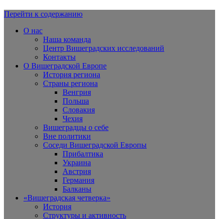
Перейти к содержанию
Вишеградская Европа
О нас
Наша команда
Центр Вишеградских исследований
Контакты
О Вишеградской Европе
История региона
Страны региона
Венгрия
Польша
Словакия
Чехия
Вишеградцы о себе
Вне политики
Соседи Вишеградской Европы
Прибалтика
Украина
Австрия
Германия
Балканы
«Вишеградская четверка»
История
Структуры и активность