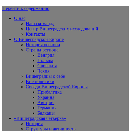
Перейти к содержанию
Вишеградская Европа
О нас
Наша команда
Центр Вишеградских исследований
Контакты
О Вишеградской Европе
История региона
Страны региона
Венгрия
Польша
Словакия
Чехия
Вишеградцы о себе
Вне политики
Соседи Вишеградской Европы
Прибалтика
Украина
Австрия
Германия
Балканы
«Вишеградская четверка»
История
Структуры и активность