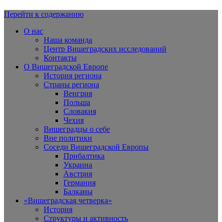
Перейти к содержанию
Вишеградская Европа
О нас
Наша команда
Центр Вишеградских исследований
Контакты
О Вишеградской Европе
История региона
Страны региона
Венгрия
Польша
Словакия
Чехия
Вишеградцы о себе
Вне политики
Соседи Вишеградской Европы
Прибалтика
Украина
Австрия
Германия
Балканы
«Вишеградская четверка»
История
Структуры и активность