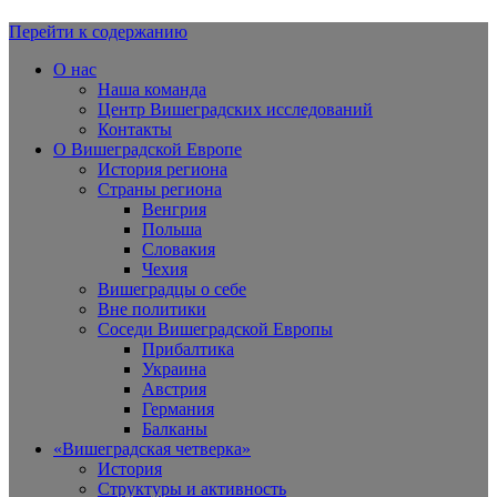
Перейти к содержанию
Вишеградская Европа
О нас
Наша команда
Центр Вишеградских исследований
Контакты
О Вишеградской Европе
История региона
Страны региона
Венгрия
Польша
Словакия
Чехия
Вишеградцы о себе
Вне политики
Соседи Вишеградской Европы
Прибалтика
Украина
Австрия
Германия
Балканы
«Вишеградская четверка»
История
Структуры и активность