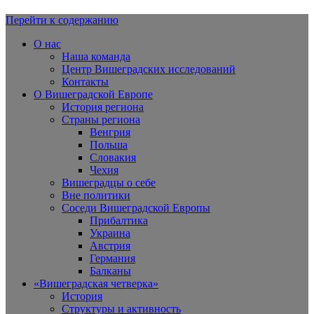
Перейти к содержанию
Вишеградская Европа
О нас
Наша команда
Центр Вишеградских исследований
Контакты
О Вишеградской Европе
История региона
Страны региона
Венгрия
Польша
Словакия
Чехия
Вишеградцы о себе
Вне политики
Соседи Вишеградской Европы
Прибалтика
Украина
Австрия
Германия
Балканы
«Вишеградская четверка»
История
Структуры и активность